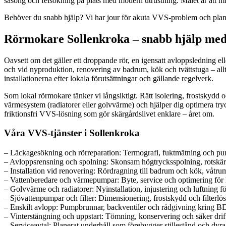
säsong och felsökning på plats med modern utrustning. Målet är att min
Behöver du snabb hjälp? Vi har jour för akuta VVS-problem och planer
Rörmokare Sollenkroka – snabb hjälp me
Oavsett om det gäller ett droppande rör, en igensatt avloppsledning ell
och vid nyproduktion, renovering av badrum, kök och tvättstuga – allti
installationerna efter lokala förutsättningar och gällande regelverk.
Som lokal rörmokare tänker vi långsiktigt. Rätt isolering, frostskydd 
värmesystem (radiatorer eller golvvärme) och hjälper dig optimera try
friktionsfri VVS-lösning som gör skärgårdslivet enklare – året om.
Våra VVS-tjänster i Sollenkroka
– Läckagesökning och rörreparation: Termografi, fuktmätning och punk
– Avloppsrensning och spolning: Skonsam högtrycksspolning, rotskä
– Installation vid renovering: Rördragning till badrum och kök, våtrum
– Vattenberedare och värmepumpar: Byte, service och optimering för 
– Golvvärme och radiatorer: Nyinstallation, injustering och luftning f
– Sjövattenpumpar och filter: Dimensionering, frostskydd och filterlös
– Enskilt avlopp: Pumpbrunnar, backventiler och rådgivning kring B
– Vinterstängning och uppstart: Tömning, konservering och säker drift
– Serviceavtal: Planerat underhåll som förebygger stillestånd och dyra