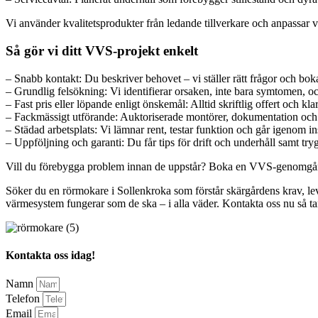
Vi använder kvalitetsprodukter från ledande tillverkare och anpassar va
Så gör vi ditt VVS-projekt enkelt
– Snabb kontakt: Du beskriver behovet – vi ställer rätt frågor och boka
– Grundlig felsökning: Vi identifierar orsaken, inte bara symtomen, och
– Fast pris eller löpande enligt önskemål: Alltid skriftlig offert och kla
– Fackmässigt utförande: Auktoriserade montörer, dokumentation och
– Städad arbetsplats: Vi lämnar rent, testar funktion och går igenom in
– Uppföljning och garanti: Du får tips för drift och underhåll samt try
Vill du förebygga problem innan de uppstår? Boka en VVS-genomgång där
Söker du en rörmokare i Sollenkroka som förstår skärgårdens krav, leverer
värmesystem fungerar som de ska – i alla väder. Kontakta oss nu så ta
Kontakta oss idag!
Namn
Telefon
Email