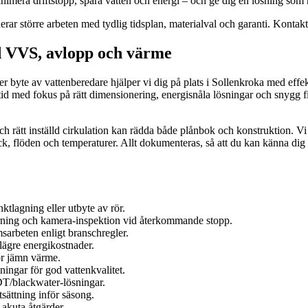
imera driftstopp, spara vatten och energi – och ge dig en lösning som h
ar större arbeten med tydlig tidsplan, materialval och garanti. Kontakt
d VVS, avlopp och värme
er byte av vattenberedare hjälper vi dig på plats i Sollenkroka med effek
d med fokus på rätt dimensionering, energisnåla lösningar och snygg fin
och rätt inställd cirkulation kan rädda både plånbok och konstruktion. V
ck, flöden och temperaturer. Allt dokumenteras, så att du kan känna dig 
tlagning eller utbyte av rör.
rning och kamera-inspektion vid återkommande stopp.
sarbeten enligt branschregler.
lägre energikostnader.
ör jämn värme.
ningar för god vattenkvalitet.
DT/blackwater-lösningar.
sättning inför säsong.
 akuta åtgärder.