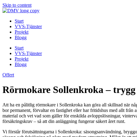
Skip to content
Start
VVS-Tjänster
Projekt
Blogg
Start
VVS-Tjänster
Projekt
Blogg
Offert
Rörmokare Sollenkroka – trygg 
Att ha en pålitlig rörmokare i Sollenkroka kan göra all skillnad när n
bor permanent, förvaltar en fastighet eller har fritidshus med allt frå
material och vet vad som gäller för enskilda avloppslösningar, vinterv
försäkringskrav – så att din anläggning fungerar säkert året runt.
Vi förstår förutsättningarna i Sollenkroka: säsongsanvändning, bryggor