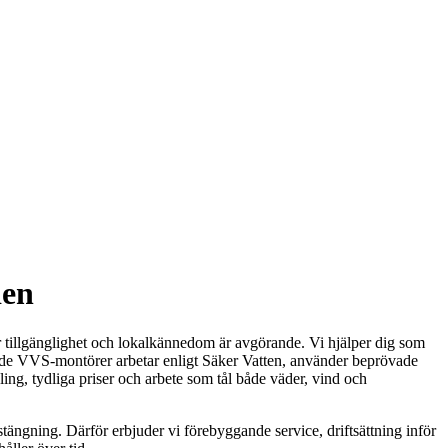
den
är tillgänglighet och lokalkännedom är avgörande. Vi hjälper dig som
fierade VVS-montörer arbetar enligt Säker Vatten, använder beprövade
ling, tydliga priser och arbete som tål både väder, vind och
tängning. Därför erbjuder vi förebyggande service, driftsättning inför