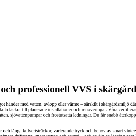
och professionell VVS i skärgår
ågot händer med vatten, avlopp eller värme – särskilt i skärgårdsmiljö d
n akuta läckor till planerade installationer och renoveringar. Våra certi
atten, sjövattenpumpar och frostutsatta ledningar. Du får snabb återkopp
 och långa kulvertsträckor, varierande tryck och behov av smart vinters