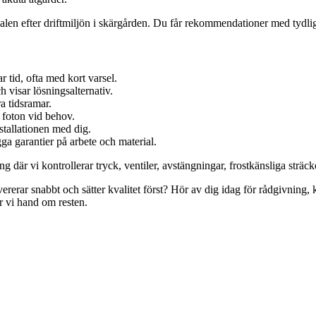
len efter driftmiljön i skärgården. Du får rekommendationer med tydliga 
r tid, ofta med kort varsel.
 visar lösningsalternativ.
ra tidsramar.
 foton vid behov.
stallationen med dig.
gga garantier på arbete och material.
 vi kontrollerar tryck, ventiler, avstängningar, frostkänsliga sträcko
ar snabbt och sätter kvalitet först? Hör av dig idag för rådgivning, kostn
r vi hand om resten.