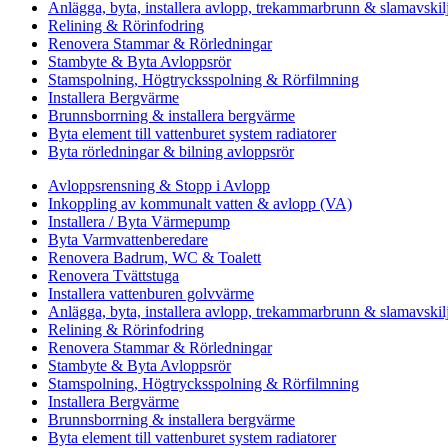
Anlägga, byta, installera avlopp, trekammarbrunn & slamavskil
Relining & Rörinfodring
Renovera Stammar & Rörledningar
Stambyte & Byta Avloppsrör
Stamspolning, Högtrycksspolning & Rörfilmning
Installera Bergvärme
Brunnsborrning & installera bergvärme
Byta element till vattenburet system radiatorer
Byta rörledningar & bilning avloppsrör
Avloppsrensning & Stopp i Avlopp
Inkoppling av kommunalt vatten & avlopp (VA)
Installera / Byta Värmepump
Byta Varmvattenberedare
Renovera Badrum, WC & Toalett
Renovera Tvättstuga
Installera vattenburen golvvärme
Anlägga, byta, installera avlopp, trekammarbrunn & slamavskil
Relining & Rörinfodring
Renovera Stammar & Rörledningar
Stambyte & Byta Avloppsrör
Stamspolning, Högtrycksspolning & Rörfilmning
Installera Bergvärme
Brunnsborrning & installera bergvärme
Byta element till vattenburet system radiatorer