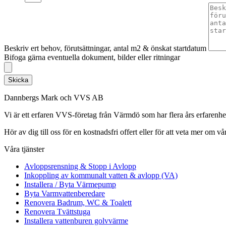
Beskriv ert behov, förutsättningar, antal m2 & önskat startdatum
Bifoga gärna eventuella dokument, bilder eller ritningar
Skicka
Dannbergs Mark och VVS AB
Vi är ett erfaren VVS-företag från Värmdö som har flera års erfarenh
Hör av dig till oss för en kostnadsfri offert eller för att veta mer om vår
Våra tjänster
Avloppsrensning & Stopp i Avlopp
Inkoppling av kommunalt vatten & avlopp (VA)
Installera / Byta Värmepump
Byta Varmvattenberedare
Renovera Badrum, WC & Toalett
Renovera Tvättstuga
Installera vattenburen golvvärme