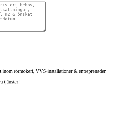
et inom rörmokeri, VVS-installationer & entreprenader.
a tjänster!