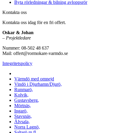
Byta rörledningar & bilning avloppsrör
Kontakta oss
Kontakta oss idag för en fri offert.
Oskar & Johan
–
Projektledare
Nummer: 08-502 48 637
Mail: offert@rormokare-varmdo.se
Integritetspolicy
Vi utför arbeten på hela
Värmdö med omnejd
Vindö i Djurhamn/Djurö,
Runmarö,
Kolvik,
Gustavsberg,
Mörtnäs,
Ingarö,
Stavsnäs,
Älvsala,
Norra Lagnö,
Saltarö m.fl.