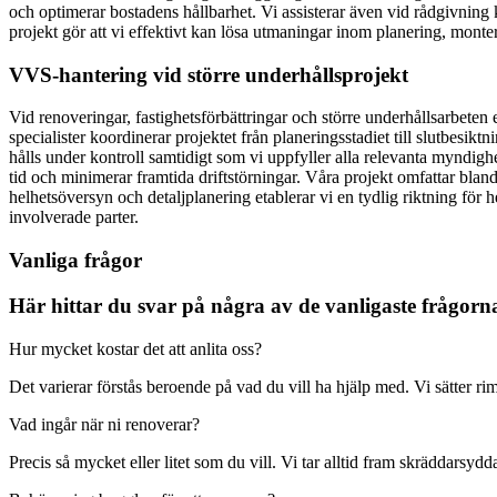
och optimerar bostadens hållbarhet. Vi assisterar även vid rådgivning
projekt gör att vi effektivt kan lösa utmaningar inom planering, monteri
VVS-hantering vid större underhållsprojekt
Vid renoveringar, fastighetsförbättringar och större underhållsarbeten 
specialister koordinerar projektet från planeringsstadiet till slutbesik
hålls under kontroll samtidigt som vi uppfyller alla relevanta myndigh
tid och minimerar framtida driftstörningar. Våra projekt omfattar blan
helhetsöversyn och detaljplanering etablerar vi en tydlig riktning för 
involverade parter.
Vanliga frågor
Här hittar du svar på några av de vanligaste frågorna 
Hur mycket kostar det att anlita oss?
Det varierar förstås beroende på vad du vill ha hjälp med. Vi sätter rim
Vad ingår när ni renoverar?
Precis så mycket eller litet som du vill. Vi tar alltid fram skräddars