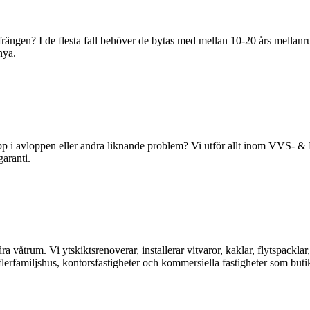
efrängen? I de flesta fall behöver de bytas med mellan 10-20 års mell
nya.
opp i avloppen eller andra liknande problem? Vi utför allt inom VVS- 
aranti.
a våtrum. Vi ytskiktsrenoverar, installerar vitvaror, kaklar, flytspackla
, flerfamiljshus, kontorsfastigheter och kommersiella fastigheter som buti