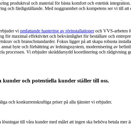
 kring produktval och material för bästa komfort och estetisk integrati
ng och färdigställande. Med noggrannhet och kompetens ser vi till att du 
erbjuder vi
omfattande hantering av rörinstallationer
och VVS-arbeten för 
tning för maximal effektivitet och bekvämlighet för beställare och entrep
etskrav och branschstandarder. Fokus ligger på att skapa robusta instal
d annat byte och förbättring av ledningssystem, modernisering av befintl
hela processen. Vi erbjuder skräddarsydd koordinering och rådgivning gen
kunder och potentiella kunder ställer till oss.
liga och konkurrenskraftiga priser på alla tjänster vi erbjuder.
ydda lösningar till våra kunder med målet att ingen ska behöva betala m