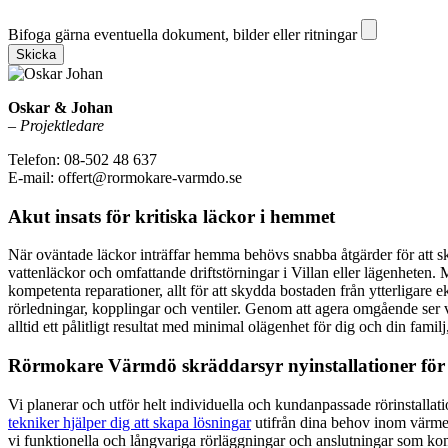
Bifoga gärna eventuella dokument, bilder eller ritningar
Bifoga gärna eventuella dokument, bilder eller ritningar
Skicka
Oskar & Johan
–
Projektledare
Telefon: 08-502 48 637
E-mail: offert@rormokare-varmdo.se
Akut insats för kritiska läckor i hemmet
När oväntade läckor inträffar hemma behövs snabba åtgärder för att sk
vattenläckor och omfattande driftstörningar i Villan eller lägenheten
kompetenta reparationer, allt för att skydda bostaden från ytterligare 
rörledningar, kopplingar och ventiler. Genom att agera omgående ser vi
alltid ett pålitligt resultat med minimal olägenhet för dig och din familj
Rörmokare Värmdö skräddarsyr nyinstallationer för 
Vi planerar och utför helt individuella och kundanpassade rörinstallat
tekniker hjälper dig att skapa lösningar
utifrån dina behov inom värmef
vi funktionella och långvariga rörläggningar och anslutningar som komp