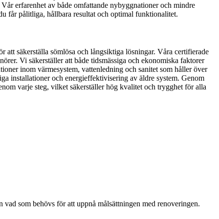
on. Vår erfarenhet av både omfattande nybyggnationer och mindre
får pålitliga, hållbara resultat och optimal funktionalitet.
att säkerställa sömlösa och långsiktiga lösningar. Våra certifierade
renörer. Vi säkerställer att både tidsmässiga och ekonomiska faktorer
lationer inom värmesystem, vattenledning och sanitet som håller över
iga installationer och energieffektivisering av äldre system. Genom
om varje steg, vilket säkerställer hög kvalitet och trygghet för alla
er än vad som behövs för att uppnå målsättningen med renoveringen.