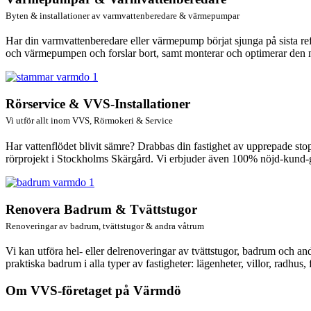
Byten & installationer av varmvattenberedare & värmepumpar
Har din varmvattenberedare eller värmepump börjat sjunga på sista r
och värmepumpen och forslar bort, samt monterar och optimerar den 
Rörservice & VVS-Installationer
Vi utför allt inom VVS, Rörmokeri & Service
Har vattenflödet blivit sämre? Drabbas din fastighet av upprepade st
rörprojekt i Stockholms Skärgård. Vi erbjuder även 100% nöjd-kund-g
Renovera Badrum & Tvättstugor
Renoveringar av badrum, tvättstugor & andra våtrum
Vi kan utföra hel- eller delrenoveringar av tvättstugor, badrum och andr
praktiska badrum i alla typer av fastigheter: lägenheter, villor, radhus
Om VVS-företaget på Värmdö