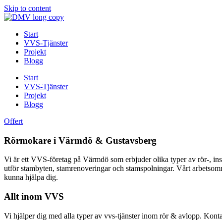
Skip to content
Start
VVS-Tjänster
Projekt
Blogg
Start
VVS-Tjänster
Projekt
Blogg
Offert
Rörmokare i Värmdö & Gustavsberg
Vi är ett VVS-företag på Värmdö som erbjuder olika typer av rör-, ins
utför stambyten, stamrenoveringar och stamspolningar. Vårt arbetsomr
kunna hjälpa dig.
Allt inom VVS
Vi hjälper dig med alla typer av vvs-tjänster inom rör & avlopp. Kont