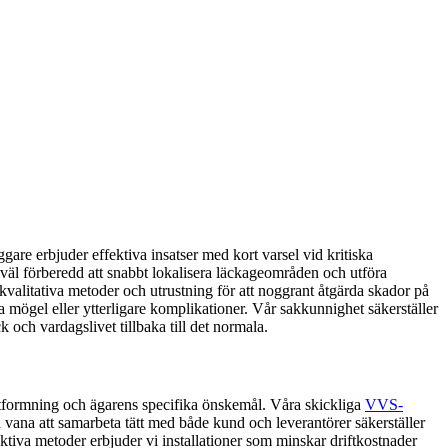
re erbjuder effektiva insatser med kort varsel vid kritiska
 väl förberedd att snabbt lokalisera läckageområden och utföra
alitativa metoder och utrustning för att noggrant åtgärda skador på
a mögel eller ytterligare komplikationer. Vår sakkunnighet säkerställer
ck och vardagslivet tillbaka till det normala.
a utformning och ägarens specifika önskemål. Våra skickliga
VVS-
vana att samarbeta tätt med både kund och leverantörer säkerställer
ktiva metoder erbjuder vi installationer som minskar driftkostnader