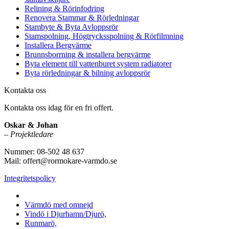
Relining & Rörinfodring
Renovera Stammar & Rörledningar
Stambyte & Byta Avloppsrör
Stamspolning, Högtrycksspolning & Rörfilmning
Installera Bergvärme
Brunnsborrning & installera bergvärme
Byta element till vattenburet system radiatorer
Byta rörledningar & bilning avloppsrör
Kontakta oss
Kontakta oss idag för en fri offert.
Oskar & Johan
–
Projektledare
Nummer: 08-502 48 637
Mail: offert@rormokare-varmdo.se
Integritetspolicy
Vi utför arbeten på hela
Värmdö med omnejd
Vindö i Djurhamn/Djurö,
Runmarö,