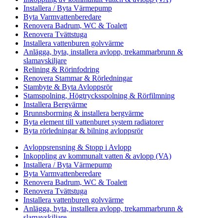
Installera / Byta Värmepump
Byta Varmvattenberedare
Renovera Badrum, WC & Toalett
Renovera Tvättstuga
Installera vattenburen golvvärme
Anlägga, byta, installera avlopp, trekammarbrunn &
slamavskiljare
Relining & Rörinfodring
Renovera Stammar & Rörledningar
Stambyte & Byta Avloppsrör
Stamspolning, Högtrycksspolning & Rörfilmning
Installera Bergvärme
Brunnsborrning & installera bergvärme
Byta element till vattenburet system radiatorer
Byta rörledningar & bilning avloppsrör
Avloppsrensning & Stopp i Avlopp
Inkoppling av kommunalt vatten & avlopp (VA)
Installera / Byta Värmepump
Byta Varmvattenberedare
Renovera Badrum, WC & Toalett
Renovera Tvättstuga
Installera vattenburen golvvärme
Anlägga, byta, installera avlopp, trekammarbrunn &
slamavskiljare