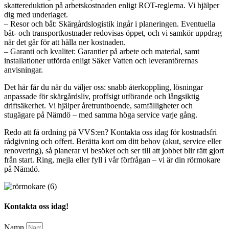
skattereduktion på arbetskostnaden enligt ROT-reglerna. Vi hjälper
dig med underlaget.
– Resor och båt: Skärgårdslogistik ingår i planeringen. Eventuella
båt- och transportkostnader redovisas öppet, och vi samkör uppdrag
när det går för att hålla ner kostnaden.
– Garanti och kvalitet: Garantier på arbete och material, samt
installationer utförda enligt Säker Vatten och leverantörernas
anvisningar.
Det här får du när du väljer oss: snabb återkoppling, lösningar
anpassade för skärgårdsliv, proffsigt utförande och långsiktig
driftsäkerhet. Vi hjälper åretruntboende, samfälligheter och
stugägare på Nämdö – med samma höga service varje gång.
Redo att få ordning på VVS:en? Kontakta oss idag för kostnadsfri
rådgivning och offert. Berätta kort om ditt behov (akut, service eller
renovering), så planerar vi besöket och ser till att jobbet blir rätt gjort
från start. Ring, mejla eller fyll i vår förfrågan – vi är din rörmokare
på Nämdö.
Kontakta oss idag!
Namn