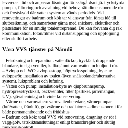
levereras i tid och anpassar lösningar för skärgårdsmiljö: tryckstyrda
pumpar, filtrering och avsaltning vid behov, rätt dimensionerade rör
och frostskydd där vatten system används periodvis. Vid
renoveringar av badrum och kök tar vi ansvar från första idé till
slutbesiktning, och samarbetar gärna med snickare, elektriker och
plattsättare för en smidig totalentreprenad. Du kan förvänta dig rak
kommunikation, foton/filmer vid distansuppdrag och uppföljning
efter slutfört arbete.
Våra VVS-tjänster på Nämdö
– Felsökning och reparation: vattenläckor, tryckfall, droppande
blandare, trasiga ventiler, kallt/ojämnt varmvatten och oljud i rör.
– Avlopp och WC: avloppsstopp, högtrycksspolning, byte av
avloppsrör, installation av toalett (även snålspolande/alternativa
system), luktproblem och luftning.
– Vatten och pump: installation/byte av djupbrunnspump,
hydropress/tryckkärl, backventiler, filter (partikel, järn/mangan,
UV), sjövattenintag och vinterkonservering.
– Värme och varmvatten: varmvattenberedare, värmepumpar
(luft/vatten, frånluft), golvvärme och radiatorer – dimensionerat för
både permanentboende och fritidshus.
– Badrum och kök: total VVS vid renovering, dragning av rör i
vägg/golv, tätskiktsanslutningar enligt branschregler och slutlig
funktionskontroll.