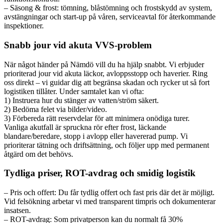
– Säsong & frost: tömning, blåstömning och frostskydd av system,
avstängningar och start-up på våren, serviceavtal för återkommande
inspektioner.
Snabb jour vid akuta VVS-problem
När något händer på Nämdö vill du ha hjälp snabbt. Vi erbjuder
prioriterad jour vid akuta läckor, avloppsstopp och haverier. Ring
oss direkt – vi guidar dig att begränsa skadan och rycker ut så fort
logistiken tillåter. Under samtalet kan vi ofta:
1) Instruera hur du stänger av vatten/ström säkert.
2) Bedöma felet via bilder/video.
3) Förbereda rätt reservdelar för att minimera onödiga turer.
Vanliga akutfall är spruckna rör efter frost, läckande
blandare/beredare, stopp i avlopp eller havererad pump. Vi
prioriterar tätning och driftsättning, och följer upp med permanent
åtgärd om det behövs.
Tydliga priser, ROT-avdrag och smidig logistik
– Pris och offert: Du får tydlig offert och fast pris där det är möjligt.
Vid felsökning arbetar vi med transparent timpris och dokumenterar
insatsen.
– ROT-avdrag: Som privatperson kan du normalt få 30%