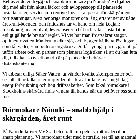
Behöver du en trygg och snabb rörmokare på Nämdö? Vi hjälper
dig med allt från akuta läckor och avloppsstopp till planerade
installationer, service och renoveringar – anpassat för skärgårdens
förutsättningar. Med behöriga montörer och lång erfarenhet av både
året-runt-boenden och fritidshus tar vi hand om hela kedjan:
felsökning, materialval, leveranser via båt och säker installation
enligt gällande branschregler. Vi vet hur man frostsäkrar stugor,
optimerar vatten från brunn eller sjö, och bygger hållbara lösningar
som tål väder, vind och säsongsbruk. Du får tydliga priser, garanti på
utfört arbete och en partner som planerar logistiken så att du kan luta
dig tillbaka – oavsett om du är på plats eller behöver
distanshantering.
Vi arbetar enligt Säker Vatten, använder kvalitetskomponenter och
ser till att installationer uppfyller alla krav för lång livslängd, låg
energiförbrukning och hög driftssäkerhet. Som lokal rörmokare i
Stockholms skärgård finns vi nära till hands när du behöver oss som
mest.
Rörmokare Nämdö – snabb hjälp i
skärgården, året runt
På Nämdö kräver VVS-arbeten rätt kompetens, rätt material och
smart planering. Vi samordnar tider med båttrafik, ser till att material