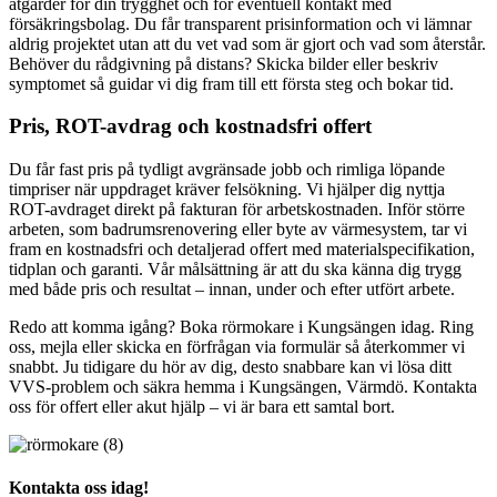
åtgärder för din trygghet och för eventuell kontakt med
försäkringsbolag. Du får transparent prisinformation och vi lämnar
aldrig projektet utan att du vet vad som är gjort och vad som återstår.
Behöver du rådgivning på distans? Skicka bilder eller beskriv
symptomet så guidar vi dig fram till ett första steg och bokar tid.
Pris, ROT-avdrag och kostnadsfri offert
Du får fast pris på tydligt avgränsade jobb och rimliga löpande
timpriser när uppdraget kräver felsökning. Vi hjälper dig nyttja
ROT-avdraget direkt på fakturan för arbetskostnaden. Inför större
arbeten, som badrumsrenovering eller byte av värmesystem, tar vi
fram en kostnadsfri och detaljerad offert med materialspecifikation,
tidplan och garanti. Vår målsättning är att du ska känna dig trygg
med både pris och resultat – innan, under och efter utfört arbete.
Redo att komma igång? Boka rörmokare i Kungsängen idag. Ring
oss, mejla eller skicka en förfrågan via formulär så återkommer vi
snabbt. Ju tidigare du hör av dig, desto snabbare kan vi lösa ditt
VVS-problem och säkra hemma i Kungsängen, Värmdö. Kontakta
oss för offert eller akut hjälp – vi är bara ett samtal bort.
Kontakta oss idag!