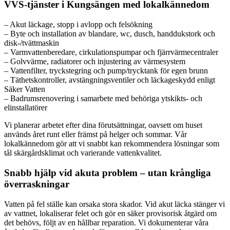
VVS-tjänster i Kungsängen med lokalkännedom
– Akut läckage, stopp i avlopp och felsökning
– Byte och installation av blandare, wc, dusch, handdukstork och
disk-/tvättmaskin
– Varmvattenberedare, cirkulationspumpar och fjärrvärmecentraler
– Golvvärme, radiatorer och injustering av värmesystem
– Vattenfilter, tryckstegring och pump/trycktank för egen brunn
– Täthetskontroller, avstängningsventiler och läckageskydd enligt
Säker Vatten
– Badrumsrenovering i samarbete med behöriga ytskikts- och
elinstallatörer
Vi planerar arbetet efter dina förutsättningar, oavsett om huset
används året runt eller främst på helger och sommar. Vår
lokalkännedom gör att vi snabbt kan rekommendera lösningar som
tål skärgårdsklimat och varierande vattenkvalitet.
Snabb hjälp vid akuta problem – utan krångliga
överraskningar
Vatten på fel ställe kan orsaka stora skador. Vid akut läcka stänger vi
av vattnet, lokaliserar felet och gör en säker provisorisk åtgärd om
det behövs, följt av en hållbar reparation. Vi dokumenterar våra