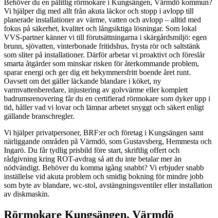
Behöver du en pålitlig rörmokare i Kungsängen, Värmdö kommun?
Vi hjälper dig med allt från akuta läckor och stopp i avlopp till
planerade installationer av värme, vatten och avlopp – alltid med
fokus på säkerhet, kvalitet och långsiktiga lösningar. Som lokal
VVS-partner känner vi till förutsättningarna i skärgårdsmiljö: egen
brunn, sjövatten, vinterbonade fritidshus, frysta rör och saltstänk
som sliter på installationer. Därför arbetar vi proaktivt och föreslår
smarta åtgärder som minskar risken för återkommande problem,
sparar energi och ger dig ett bekymmersfritt boende året runt.
Oavsett om det gäller läckande blandare i köket, ny
varmvattenberedare, injustering av golvvärme eller komplett
badrumsrenovering får du en certifierad rörmokare som dyker upp i
tid, håller vad vi lovar och lämnar arbetet snyggt och säkert enligt
gällande branschregler.
Vi hjälper privatpersoner, BRF:er och företag i Kungsängen samt
närliggande områden på Värmdö, som Gustavsberg, Hemmesta och
Ingarö. Du får tydlig prisbild före start, skriftlig offert och
rådgivning kring ROT-avdrag så att du inte betalar mer än
nödvändigt. Behöver du komma igång snabbt? Vi erbjuder snabb
inställelse vid akuta problem och smidig bokning för mindre jobb
som byte av blandare, wc-stol, avstängningsventiler eller installation
av diskmaskin.
Rörmokare Kungsängen, Värmdö