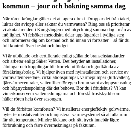
kommun – jour och bokning samma dag
När rören krånglar gäller det att agera direkt. Droppar det från taket,
luktar det avlopp eller saknar du varmvatten? Ring oss så prioriterar
vi akuta ärenden i Kungsängen med utryckning samma dag i mån av
möjlighet. Vi felsöker metodiskt, delar upp åtgärder i tydliga steg
och informerar dig om kostnad och tid innan vi fortsätter – så får du
full kontroll över beslut och budget.
Vi är utbildade och certifierade enligt gällande branschstandarder
och arbetar enligt Säker Vatten. Det betyder att installationer,
tätningar och kopplingar blir korrekt utförda och godkända av
försäkringsbolag. Vi hjälper även med nyinstallation och service av
varmvattenberedare, cirkulationspumpar, värmepumpar (luft/vatten),
fjärrvärmecentraler, vattenfilter för egen brunn samt avloppsrensning
och högtrycksspolning där det behövs. Bor du i fritidshus? Vi kan
vinterkonservera vattenledningarna och föreslå frostskydd som
håller rören hela över säsongen.
Vill du förbättra komforten? Vi installerar energieffektiv golvvärme,
byter termostatventiler och injusterar värmesystemet så att alla rum
får rätt temperatur. Mindre läckage och rätt tryck innebär lägre
förbrukning och färre överraskningar på fakturan.