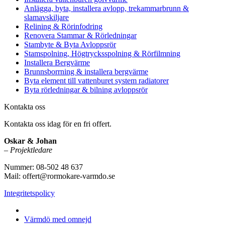
Anlägga, byta, installera avlopp, trekammarbrunn &
slamavskiljare
Relining & Rörinfodring
Renovera Stammar & Rörledningar
Stambyte & Byta Avloppsrör
Stamspolning, Högtrycksspolning & Rörfilmning
Installera Bergvärme
Brunnsborrning & installera bergvärme
Byta element till vattenburet system radiatorer
Byta rörledningar & bilning avloppsrör
Kontakta oss
Kontakta oss idag för en fri offert.
Oskar & Johan
–
Projektledare
Nummer: 08-502 48 637
Mail: offert@rormokare-varmdo.se
Integritetspolicy
Vi utför arbeten på hela
Värmdö med omnejd