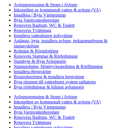
Avloppsrensning & Stopp i Avlopp
Inkoppling av kommunalt vatten & avlopp (VA)
Installera / Byta Värmepump
Byta Varmvattenberedare
Renovera Badrum, WC & Toalett
Renovera Tvättstuga
Installera vattenburen golvvärme
Anlägga, byta, installera avlopp, trekammarbrunn &
slamavskiljare
Relining & Rörinfodring
Renovera Stammar & Rörledningar
Stambyte & Byta Avloppsrör
Stamspolning, Högtrycksspolning & Rörfilmning
Installera Bergvärme
Brunnsborrning & installera bergvärme
Byta element till vattenburet system radiatorer
Byta rörledningar & bilning avloppsrör
Avloppsrensning & Stopp i Avlopp
Inkoppling av kommunalt vatten & avlopp (VA)
Installera / Byta Värmepump
Byta Varmvattenberedare
Renovera Badrum, WC & Toalett
Renovera Tvättstuga
Installera vattenburen golvvärme