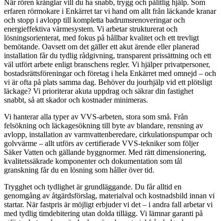
När rören krånglar vill du ha snabb, trygg och pålitlig hjälp. Som
erfaren rörmokare i Enkärret tar vi hand om allt från läckande kranar
och stopp i avlopp till kompletta badrumsrenoveringar och
energieffektiva värmesystem. Vi arbetar strukturerat och
lösningsorienterat, med fokus på hållbar kvalitet och ett trevligt
bemötande. Oavsett om det gäller ett akut ärende eller planerad
installation får du tydlig rådgivning, transparent prissättning och ett
väl utfört arbete enligt branschens regler. Vi hjälper privatpersoner,
bostadsrättsföreningar och företag i hela Enkärret med omnejd – och
vi är ofta på plats samma dag. Behöver du jourhjälp vid ett plötsligt
läckage? Vi prioriterar akuta uppdrag och säkrar din fastighet
snabbt, så att skador och kostnader minimeras.
Vi hanterar alla typer av VVS-arbeten, stora som små. Från
felsökning och läckagesökning till byte av blandare, rensning av
avlopp, installation av varmvattenberedare, cirkulationspumpar och
golvvärme – allt utförs av certifierade VVS-tekniker som följer
Säker Vatten och gällande byggnormer. Med rätt dimensionering,
kvalitetssäkrade komponenter och dokumentation som tål
granskning får du en lösning som håller över tid.
Trygghet och tydlighet är grundläggande. Du får alltid en
genomgång av åtgärdsförslag, materialval och kostnadsbild innan vi
startar. När fastpris är möjligt erbjuder vi det – i andra fall arbetar vi
med tydlig timdebitering utan dolda tillägg. Vi lämnar garanti på