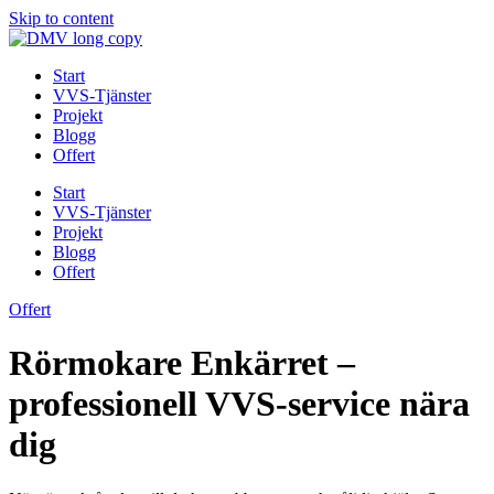
Skip to content
Start
VVS-Tjänster
Projekt
Blogg
Offert
Start
VVS-Tjänster
Projekt
Blogg
Offert
Offert
Rörmokare Enkärret –
professionell VVS-service nära
dig