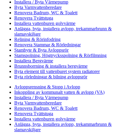
Installera / Byta Värmepump
Byta Varmvattenberedare
Renovera Badrum, WC & Toalett
Renovera Tvättstuga
Installera vattenburen golvvärme
Anlägga, byta, installera avlopp, trekammarbrunn &
slamavskiljare
Relining & Rörinfodring
Renovera Stammar & Rörledningar
Stambyte & Byta Avloppsrör
Stamspolning, Högtrycksspolning & Rörfilmning
Installera Bergvärme
Brunnsborrning & installera bergvärme
Byta element till vattenburet system radiatorer
Byta rörledningar & bilning avloppsrör
Avloppsrensning & Stopp i Avlopp
Inkoppling av kommunalt vatten & avlopp (VA)
Installera / Byta Värmepump
Byta Varmvattenberedare
Renovera Badrum, WC & Toalett
Renovera Tvättstuga
Installera vattenburen golvvärme
Anlägga, byta, installera avlopp, trekammarbrunn &
slamavskiljare