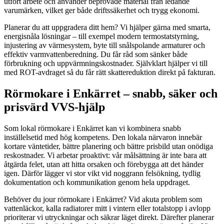
utfört arbete och använder beprövade material från ledande
varumärken, vilket ger både driftssäkerhet och trygg ekonomi.
Planerar du att uppgradera ditt hem? Vi hjälper gärna med smarta,
energisnåla lösningar – till exempel modern termostatstyrning,
injustering av värmesystem, byte till snålspolande armaturer och
effektiv varmvattenberedning. Du får råd som sänker både
förbrukning och uppvärmningskostnader. Självklart hjälper vi till
med ROT-avdraget så du får rätt skattereduktion direkt på fakturan.
Rörmokare i Enkärret – snabb, säker och
prisvärd VVS-hjälp
Som lokal rörmokare i Enkärret kan vi kombinera snabb
inställelsetid med hög kompetens. Den lokala närvaron innebär
kortare väntetider, bättre planering och bättre prisbild utan onödiga
reskostnader. Vi arbetar proaktivt: vår målsättning är inte bara att
åtgärda felet, utan att hitta orsaken och förebygga att det händer
igen. Därför lägger vi stor vikt vid noggrann felsökning, tydlig
dokumentation och kommunikation genom hela uppdraget.
Behöver du jour rörmokare i Enkärret? Vid akuta problem som
vattenläckor, kalla radiatorer mitt i vintern eller totalstopp i avlopp
prioriterar vi utryckningar och säkrar läget direkt. Därefter planerar