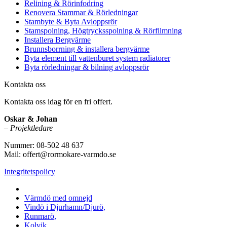
Relining & Rörinfodring
Renovera Stammar & Rörledningar
Stambyte & Byta Avloppsrör
Stamspolning, Högtrycksspolning & Rörfilmning
Installera Bergvärme
Brunnsborrning & installera bergvärme
Byta element till vattenburet system radiatorer
Byta rörledningar & bilning avloppsrör
Kontakta oss
Kontakta oss idag för en fri offert.
Oskar & Johan
–
Projektledare
Nummer: 08-502 48 637
Mail: offert@rormokare-varmdo.se
Integritetspolicy
Vi utför arbeten på hela
Värmdö med omnejd
Vindö i Djurhamn/Djurö,
Runmarö,
Kolvik,