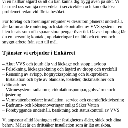
vi en hållbar åtgärd så att du kan känna dig trygg även på sikt. Vi
har med oss vanliga reservdelar i servicebilen och kan ofta lösa
problemet redan vid första besöket.
För företag och föreningar erbjuder vi dessutom planerat underhåll,
återkommande rondering och statuskontroller av VVS-system – en
liten insats som ofta sparar stora pengar över tid. Oavsett uppdrag får
du en personlig kontakt, uppdateringar i realtid och ett rent och
snyggt arbete från start till mål.
Tjänster vi erbjuder i Enkärret
– Akut VVS och jourhjälp vid läckage och stopp i avlopp
– Felsökning, läckagesökning och åtgärd av dropp och tryckfall
– Rensning av avlopp, högtrycksspolning och luktproblem
– Installation och byte av blandare, toaletter, diskmaskiner och
tvättmaskiner
– Värmesystem: radiatorer, cirkulationspumpar, golvvärme och
injustering
– Varmvattenberedare: installation, service och energieffektivisering
– Badrums- och köksrenoveringar enligt Säker Vatten
– Förebyggande underhåll, besiktning och statuskontroll av VVS
Vi anpassar alltid lösningen efter fastighetens ålder, skick och dina
behov. Målet är en driftsäker installation som är lätt att sköta,