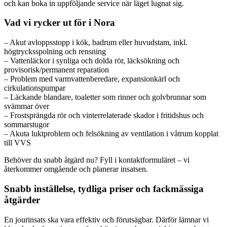
och kan boka in uppföljande service när läget lugnat sig.
Vad vi rycker ut för i Nora
– Akut avloppsstopp i kök, badrum eller huvudstam, inkl.
högtrycksspolning och rensning
– Vattenläckor i synliga och dolda rör, läcksökning och
provisorisk/permanent reparation
– Problem med varmvattenberedare, expansionkärl och
cirkulationspumpar
– Läckande blandare, toaletter som rinner och golvbrunnar som
svämmar över
– Frostsprängda rör och vinterrelaterade skador i fritidshus och
sommarstugor
– Akuta luktproblem och felsökning av ventilation i våtrum kopplat
till VVS
Behöver du snabb åtgärd nu? Fyll i kontaktformuläret – vi
återkommer omgående och planerar insatsen.
Snabb inställelse, tydliga priser och fackmässiga
åtgärder
En jourinsats ska vara effektiv och förutsägbar. Därför lämnar vi