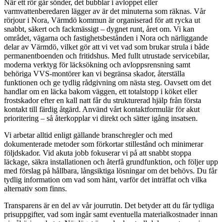
När ett rör går sönder, det bubblar i avloppet eller
varmvattenberedaren lägger av är det minuterna som räknas. Vår
rörjour i Nora, Värmdö kommun är organiserad för att rycka ut
snabbt, säkert och fackmässigt – dygnet runt, året om. Vi kan
området, vägarna och fastighetsbestånden i Nora och närliggande
delar av Värmdö, vilket gör att vi vet vad som brukar strula i både
permanentboenden och fritidshus. Med fullt utrustade servicebilar,
moderna verktyg för läcksökning och avloppsrensning samt
behöriga VVS-montörer kan vi begränsa skador, återställa
funktionen och ge tydlig rådgivning om nästa steg. Oavsett om det
handlar om en läcka bakom väggen, ett totalstopp i köket eller
frostskador efter en kall natt får du strukturerad hjälp från första
kontakt till färdig åtgärd. Använd vårt kontaktformulär för akut
prioritering – så återkopplar vi direkt och sätter igång insatsen.
Vi arbetar alltid enligt gällande branschregler och med
dokumenterade metoder som förkortar stillestånd och minimerar
följdskador. Vid akuta jobb fokuserar vi på att snabbt stoppa
läckage, säkra installationen och återfå grundfunktion, och följer upp
med förslag på hållbara, långsiktiga lösningar om det behövs. Du får
tydlig information om vad som hänt, varför det inträffat och vilka
alternativ som finns.
Transparens är en del av vår jourrutin. Det betyder att du får tydliga
prisuppgifter, vad som ingår samt eventuella materialkostnader innan