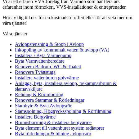
Vi är ett erfaren VVS-företag från Värmdö som har flera års
erfarenhet inom rörmokeri, VVS-installationer & entreprenader.
Hör av dig till oss för en kostnadsfri offert eller för att veta mer om
våra tjänster!
Våra tjänster
Avloppsrensning & Stopp i Avlopp
Inkoppling av kommunalt vatten & avlopp (VA)
Installera / Byta Värmepump
Byta Varmvattenberedare
Renovera Badrum, WC & Toalett
Renovera Tvättstuga
Installera vattenburen golvvärme
Anlägga, byta, installera avlopp, trekammarbrunn &
slamavskiljare
Relining & Rörinfodring
Renovera Stammar & Rörledningar
Stambyte & Byta Avloppsrör
Stamspolning, Högtrycksspolning & Rörfilmning
Installera Bergvärme
Brunnsborrning & installera bergvärme
Byta element till vattenburet system radiatorer
Byta rörledningar & bilning avloppsrör