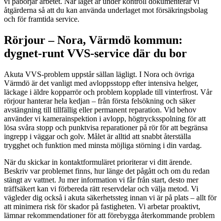
vi påbörjar arbetet. När läget är under kontroll dokumenterar vi
åtgärderna så att du kan använda underlaget mot försäkringsbolag
och för framtida service.
Rörjour – Nora, Värmdö kommun:
dygnet-runt VVS-service där du bor
Akuta VVS-problem uppstår sällan lägligt. I Nora och övriga
Värmdö är det vanligt med avloppsstopp efter intensiva helger,
läckage i äldre kopparrör och problem kopplade till vinterfrost. Vår
rörjour hanterar hela kedjan – från första felsökning och säker
avstängning till tillfällig eller permanent reparation. Vid behov
använder vi kamerainspektion i avlopp, högtrycksspolning för att
lösa svåra stopp och punktvisa reparationer på rör för att begränsa
ingrepp i väggar och golv. Målet är alltid att snabbt återställa
trygghet och funktion med minsta möjliga störning i din vardag.
När du skickar in kontaktformuläret prioriterar vi ditt ärende.
Beskriv var problemet finns, hur länge det pågått och om du redan
stängt av vattnet. Ju mer information vi får från start, desto mer
träffsäkert kan vi förbereda rätt reservdelar och välja metod. Vi
vägleder dig också i akuta säkerhetssteg innan vi är på plats – allt för
att minimera risk för skador på fastigheten. Vi arbetar proaktivt,
lämnar rekommendationer för att förebygga återkommande problem