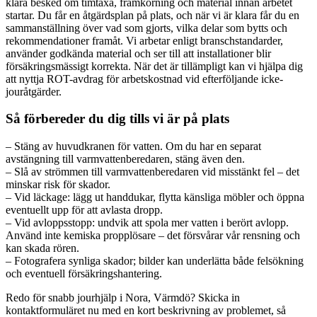
klara besked om timtaxa, framkörning och material innan arbetet
startar. Du får en åtgärdsplan på plats, och när vi är klara får du en
sammanställning över vad som gjorts, vilka delar som bytts och
rekommendationer framåt. Vi arbetar enligt branschstandarder,
använder godkända material och ser till att installationer blir
försäkringsmässigt korrekta. När det är tillämpligt kan vi hjälpa dig
att nyttja ROT-avdrag för arbetskostnad vid efterföljande icke-
jouråtgärder.
Så förbereder du dig tills vi är på plats
– Stäng av huvudkranen för vatten. Om du har en separat
avstängning till varmvattenberedaren, stäng även den.
– Slå av strömmen till varmvattenberedaren vid misstänkt fel – det
minskar risk för skador.
– Vid läckage: lägg ut handdukar, flytta känsliga möbler och öppna
eventuellt upp för att avlasta dropp.
– Vid avloppsstopp: undvik att spola mer vatten i berört avlopp.
Använd inte kemiska propplösare – det försvårar vår rensning och
kan skada rören.
– Fotografera synliga skador; bilder kan underlätta både felsökning
och eventuell försäkringshantering.
Redo för snabb jourhjälp i Nora, Värmdö? Skicka in
kontaktformuläret nu med en kort beskrivning av problemet, så