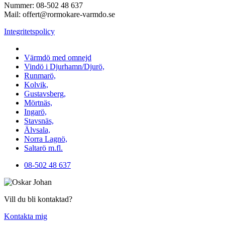
Nummer: 08-502 48 637
Mail: offert@rormokare-varmdo.se
Integritetspolicy
Vi utför arbeten på hela
Värmdö med omnejd
Vindö i Djurhamn/Djurö,
Runmarö,
Kolvik,
Gustavsberg,
Mörtnäs,
Ingarö,
Stavsnäs,
Älvsala,
Norra Lagnö,
Saltarö m.fl.
08-502 48 637
Vill du bli kontaktad?
Kontakta mig