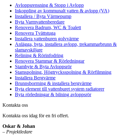
Avloppsrensning & Stopp i Avlopp
Inkoppling av kommunalt vatten & avlopp (VA)
Installera / Byta Värmepump
Byta Varmvattenberedare
Renovera Badrum, WC & Toalett
Renovera Tvättstuga
Installera vattenburen golvvärme
Anlägga, byta, installera avlopp, trekammarbrunn &
slamavskiljare
Relining & Rörinfodring
Renovera Stammar & Rörledningar
Stambyte & Byta Avloppsrör
Stamspolning, Högtrycksspolning & Rörfilmning
Installera Bergvärme
Brunnsborrning & installera bergvärme
Byta element till vattenburet system radiatorer
Byta rörledningar & bilning avloppsrör
Kontakta oss
Kontakta oss idag för en fri offert.
Oskar & Johan
–
Projektledare