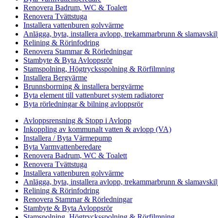
Renovera Badrum, WC & Toalett
Renovera Tvättstuga
Installera vattenburen golvvärme
Anlägga, byta, installera avlopp, trekammarbrunn & slamavskil
Relining & Rörinfodring
Renovera Stammar & Rörledningar
Stambyte & Byta Avloppsrör
Stamspolning, Högtrycksspolning & Rörfilmning
Installera Bergvärme
Brunnsborrning & installera bergvärme
Byta element till vattenburet system radiatorer
Byta rörledningar & bilning avloppsrör
Avloppsrensning & Stopp i Avlopp
Inkoppling av kommunalt vatten & avlopp (VA)
Installera / Byta Värmepump
Byta Varmvattenberedare
Renovera Badrum, WC & Toalett
Renovera Tvättstuga
Installera vattenburen golvvärme
Anlägga, byta, installera avlopp, trekammarbrunn & slamavskil
Relining & Rörinfodring
Renovera Stammar & Rörledningar
Stambyte & Byta Avloppsrör
Stamspolning, Högtrycksspolning & Rörfilmning