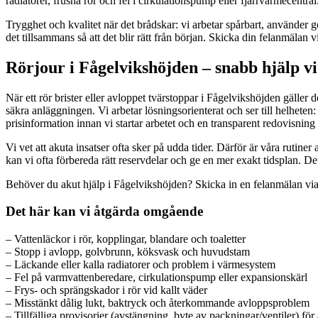
radiatorer, frusna rör och fel i cirkulationspump eller fjärrvärmecent
Trygghet och kvalitet när det brådskar: vi arbetar spårbart, använder 
det tillsammans så att det blir rätt från början. Skicka din felanmälan vi
Rörjour i Fågelvikshöjden – snabb hjälp 
När ett rör brister eller avloppet tvärstoppar i Fågelvikshöjden gäller
säkra anläggningen. Vi arbetar lösningsorienterat och ser till helhete
prisinformation innan vi startar arbetet och en transparent redovisning 
Vi vet att akuta insatser ofta sker på udda tider. Därför är våra rutin
kan vi ofta förbereda rätt reservdelar och ge en mer exakt tidsplan. De
Behöver du akut hjälp i Fågelvikshöjden? Skicka in en felanmälan via k
Det här kan vi åtgärda omgående
– Vattenläckor i rör, kopplingar, blandare och toaletter
– Stopp i avlopp, golvbrunn, köksvask och huvudstam
– Läckande eller kalla radiatorer och problem i värmesystem
– Fel på varmvattenberedare, cirkulationspump eller expansionskärl
– Frys- och sprängskador i rör vid kallt väder
– Misstänkt dålig lukt, baktryck och återkommande avloppsproblem
– Tillfälliga provisorier (avstängning, byte av packningar/ventiler) för 