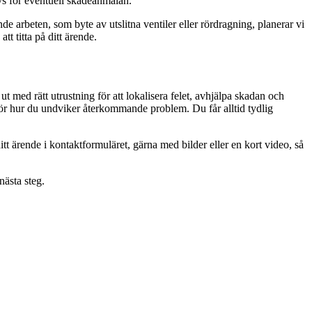
övs för eventuell skadeanmälan.
e arbeten, som byte av utslitna ventiler eller rördragning, planerar vi
tt titta på ditt ärende.
t med rätt utrustning för att lokalisera felet, avhjälpa skadan och
d för hur du undviker återkommande problem. Du får alltid tydlig
tt ärende i kontaktformuläret, gärna med bilder eller en kort video, så
nästa steg.