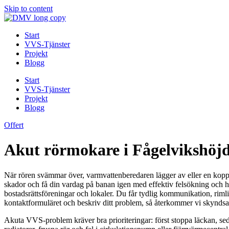
Skip to content
Start
VVS-Tjänster
Projekt
Blogg
Start
VVS-Tjänster
Projekt
Blogg
Offert
Akut rörmokare i Fågelvikshöjd
När rören svämmar över, varmvattenberedaren lägger av eller en koppli
skador och få din vardag på banan igen med effektiv fel­sökning och hå
bostadsrättsföreningar och lokaler. Du får tydlig kommunikation, rimli
kontaktformuläret och beskriv ditt problem, så återkommer vi skyndsamt
Akuta VVS-problem kräver bra prioriteringar: först stoppa läckan, seda