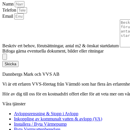
Namn
Telefon
Email
Beskriv ert behov, förutsättningar, antal m2 & önskat startdatum
Bifoga gärna eventuella dokument, bilder eller ritningar
Skicka
Dannbergs Mark och VVS AB
Vi är ett erfaren VVS-företag från Värmdö som har flera års erfarenh
Hör av dig till oss för en kostnadsfri offert eller för att veta mer om vår
Våra tjänster
Avloppsrensning & Stopp i Avlopp
Inkoppling av kommunalt vatten & avlopp (VA)
Installera / Byta Värmepump
Byta Varmvattenberedare