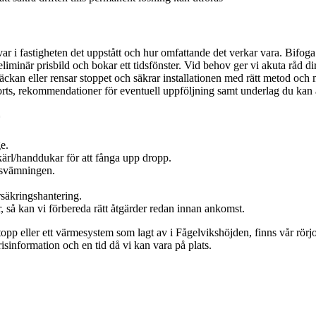
ar i fastigheten det uppstått och hur omfattande det verkar vara. Bifoga
iminär prisbild och bokar ett tidsfönster. Vid behov ger vi akuta råd di
läckan eller rensar stoppet och säkrar installationen med rätt metod och 
orts, rekommendationer för eventuell uppföljning samt underlag du kan
e.
 kärl/handdukar för att fånga upp dropp.
ersvämningen.
rsäkringshantering.
, så kan vi förbereda rätt åtgärder redan innan ankomst.
opp eller ett värmesystem som lagt av i Fågelvikshöjden, finns vår rörjou
sinformation och en tid då vi kan vara på plats.