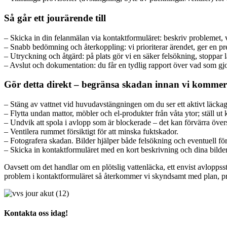
Så går ett jourärende till
– Skicka in din felanmälan via kontaktformuläret: beskriv problemet, v
– Snabb bedömning och återkoppling: vi prioriterar ärendet, ger en prel
– Utryckning och åtgärd: på plats gör vi en säker fel­sökning, stoppar 
– Avslut och dokumentation: du får en tydlig rapport över vad som gj
Gör detta direkt – begränsa skadan innan vi kommer
– Stäng av vattnet vid huvudavstängningen om du ser ett aktivt läckag
– Flytta undan mattor, möbler och el-produkter från våta ytor; ställ ut
– Undvik att spola i avlopp som är blockerade – det kan förvärra öv
– Ventilera rummet försiktigt för att minska fuktskador.
– Fotografera skadan. Bilder hjälper både felsökning och eventuell fö
– Skicka in kontaktformuläret med en kort beskrivning och dina bilder
Oavsett om det handlar om en plötslig vattenläcka, ett envist avloppsst
problem i kontaktformuläret så återkommer vi skyndsamt med plan, pri
Kontakta oss idag!