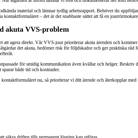
ral. När åtgärden är utförd lämnar vi rent och dokumenterar det som beh
godkända material och lämnar tydlig arbetsrapport. Behöver du uppföljand
a kontaktformuläret – det är det snabbaste sättet att få en jourrörmokare a
vid akuta VVS-problem
 det att agera direkt. Vår VVS-jour prioriterar akuta ärenden och kommer u
n: åtgärdar det akuta, bedömer risk för följdskador och ger praktiska rå
efteråt.
er anpassade för smidig kommunikation även kvällar och helger. Beskriv di
t sparar både tid och kostnader.
ontaktformuläret nu, så prioriterar vi ditt ärende och återkopplar med 
att säkra driften tills permanent lösning kan utföras