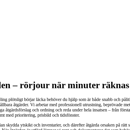
en – rörjour när minuter räknas
ng plötsligt börjar läcka behöver du hjälp som är både snabb och pålitl
llbara åtgärder. Vi arbetar med professionell utrustning, beprövade met
ga åtgärdsförslag och ordning och reda under hela insatsen – från första
 med prioritering, prisbild och tidsfönster.
n skydda ytskikt och inventarier, och därefter åtgärda orsaken på rätt sä