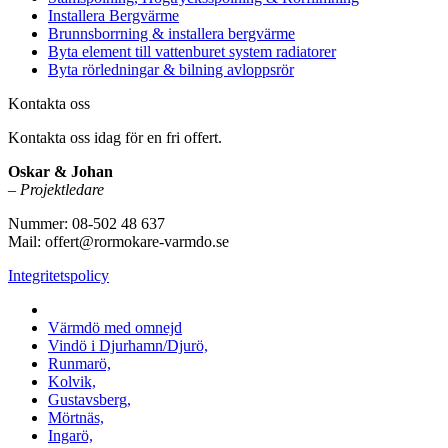
Installera Bergvärme
Brunnsborrning & installera bergvärme
Byta element till vattenburet system radiatorer
Byta rörledningar & bilning avloppsrör
Kontakta oss
Kontakta oss idag för en fri offert.
Oskar & Johan
–
Projektledare
Nummer: 08-502 48 637
Mail: offert@rormokare-varmdo.se
Integritetspolicy
Vi utför arbeten på hela
Värmdö med omnejd
Vindö i Djurhamn/Djurö,
Runmarö,
Kolvik,
Gustavsberg,
Mörtnäs,
Ingarö,