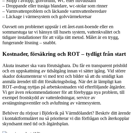
– Stopp i avlopp, golvbrunn, WC eller huvudstam
– Droppande eller trasiga blandare, wc‑stolar som rinner
– Varmvattenproblem och läckande varmvattenberedare
– Läckage i värmesystem och golvvärmekretsar
Oavsett om problemet uppstår i ett året‑runt‑boende eller en
sommarstuga tar vi hänsyn till husets system, vattenkvalitet och
tidigare installationer för att välja rätt metod. Målet är en trygg,
fungerande lösning – snabbt.
Kostnader, försäkring och ROT – tydligt från start
Akuta insatser ska vara förutsägbara. Du får en transparent prisbild
och en uppskattning av tidsåtgång innan vi sätter igång. Vid större
skador dokumenterar vi med text och bilder så att du smidigt kan
anmäla ärendet till ditt försäkringsbolag. När det är lämpligt kan
ROT‑avdrag nyttjas på arbetskostnaden vid efterföljande åtgärder.
Vi ger även rekommendationer för att förebygga nya problem, till
exempel frostskydd av vattenledningar, service av
avstängningsventiler och avluftning av värmesystem.
Behöver du rörjour i Björkvik på Värmdölandet? Beskriv ditt ärende
i kontaktformuläret nu så prioriterar vi din förfrågan och återkopplar
skyndsamt med tid och åtgärdsplan.