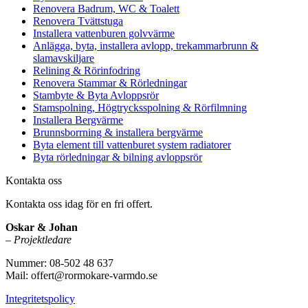
Renovera Badrum, WC & Toalett
Renovera Tvättstuga
Installera vattenburen golvvärme
Anlägga, byta, installera avlopp, trekammarbrunn &
slamavskiljare
Relining & Rörinfodring
Renovera Stammar & Rörledningar
Stambyte & Byta Avloppsrör
Stamspolning, Högtrycksspolning & Rörfilmning
Installera Bergvärme
Brunnsborrning & installera bergvärme
Byta element till vattenburet system radiatorer
Byta rörledningar & bilning avloppsrör
Kontakta oss
Kontakta oss idag för en fri offert.
Oskar & Johan
–
Projektledare
Nummer: 08-502 48 637
Mail: offert@rormokare-varmdo.se
Integritetspolicy