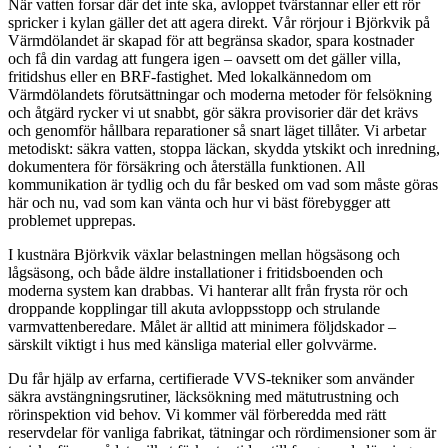
När vatten forsar där det inte ska, avloppet tvärstannar eller ett rör
spricker i kylan gäller det att agera direkt. Vår rörjour i Björkvik på
Värmdölandet är skapad för att begränsa skador, spara kostnader
och få din vardag att fungera igen – oavsett om det gäller villa,
fritidshus eller en BRF‑fastighet. Med lokalkännedom om
Värmdölandets förutsättningar och moderna metoder för felsökning
och åtgärd rycker vi ut snabbt, gör säkra provisorier där det krävs
och genomför hållbara reparationer så snart läget tillåter. Vi arbetar
metodiskt: säkra vatten, stoppa läckan, skydda ytskikt och inredning,
dokumentera för försäkring och återställa funktionen. All
kommunikation är tydlig och du får besked om vad som måste göras
här och nu, vad som kan vänta och hur vi bäst förebygger att
problemet upprepas.
I kustnära Björkvik växlar belastningen mellan högsäsong och
lågsäsong, och både äldre installationer i fritidsboenden och
moderna system kan drabbas. Vi hanterar allt från frysta rör och
droppande kopplingar till akuta avloppsstopp och strulande
varmvattenberedare. Målet är alltid att minimera följdskador –
särskilt viktigt i hus med känsliga material eller golvvärme.
Du får hjälp av erfarna, certifierade VVS‑tekniker som använder
säkra avstängningsrutiner, läcksökning med mätutrustning och
rörinspektion vid behov. Vi kommer väl förberedda med rätt
reservdelar för vanliga fabrikat, tätningar och rördimensioner som är