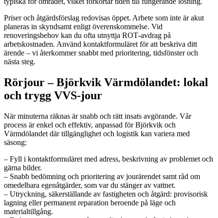
typiska för området, vilket förkortar tiden till fungerande lösning.
Priser och åtgärdsförslag redovisas öppet. Arbete som inte är akut
planeras in skyndsamt enligt överenskommelse. Vid
renoveringsbehov kan du ofta utnyttja ROT‑avdrag på
arbetskostnaden. Använd kontaktformuläret för att beskriva ditt
ärende – vi återkommer snabbt med prioritering, tidsfönster och
nästa steg.
Rörjour – Björkvik Värmdölandet: lokal
och trygg VVS‑jour
När minuterna räknas är snabb och rätt insats avgörande. Vår
process är enkel och effektiv, anpassad för Björkvik och
Värmdölandet där tillgänglighet och logistik kan variera med
säsong:
– Fyll i kontaktformuläret med adress, beskrivning av problemet och
gärna bilder.
– Snabb bedömning och prioritering av jourärendet samt råd om
omedelbara egenåtgärder, som var du stänger av vattnet.
– Utryckning, säkerställande av fastigheten och åtgärd: provisorisk
lagning eller permanent reparation beroende på läge och
materialtillgång.