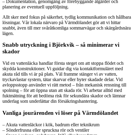
– Dokumentation, genomgång av förebyggande åtgärder och
planering av eventuell uppföljning.
Allt sker med fokus på säkerhet, tydlig kommunikation och hållbara
lösningar. Vår lokala närvaro på Värmdölandet gör att vi hittar
snabbt, även till mer svåråtkomliga sommarvägar och skärgårdsnära
lägen.
Snabb utryckning i Björkvik – så minimerar vi
skador
Vid en vattenläcka handlar första steget om att stoppa flödet och
skydda konstruktioner. Vi guidar dig via kontaktformuläret med
akuta råd tills vi är på plats. Väl framme stänger vi av vatten,
tryckavlastar system, tätar skarvar eller byter skadade delar. Vid
avloppsstopp använder vi rätt metod – från mekanisk rensning till
spolning – för att öppna utan att skada rör. Vi arbetar alltid med
fuktmätning för att bedöma risk för sekundära skador och lämnar
underlag som underlättar din försäkringshantering.
Vanliga jourärenden vi löser på Värmdölandet
– Akuta vattenläckor i kök, badrum eller teknikrum
– Sönderfrusna eller spruckna rör och ventiler