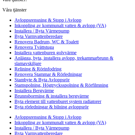
Våra tjänster
Avloppsrensning & Stopp i Avlopp
Inkoppling av kommunalt vatten & avlopp (VA)
Installera / Byta Värmepump
Byta Varmvattenberedare
Renovera Badrum, WC & Toalett
Renovera Tvättstuga
Installera vattenburen golvvärme
Anlägga, byta, installera avlopp, trekammarbrunn &
slamavskiljare
Relining & Rörinfodring
Renovera Stammar & Rörledningar
Stambyte & Byta Avloppsrör
Stamspolning, Högtrycksspolning & Rörfilmning
Installera Bergvärme
Brunnsborrning & installera bergvärme
Byta element till vattenburet system radiatorer
Byta rörledningar & bilning avloppsrör
Avloppsrensning & Stopp i Avlopp
Inkoppling av kommunalt vatten & avlopp (VA)
Installera / Byta Värmepump
Byta Varmvattenberedare