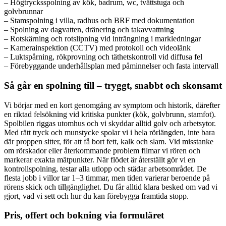
– Högtrycksspolning av kök, badrum, wc, tvättstuga och
golvbrunnar
– Stamspolning i villa, radhus och BRF med dokumentation
– Spolning av dagvatten, dränering och takavvattning
– Rotskärning och rotslipning vid inträngning i markledningar
– Kamerainspektion (CCTV) med protokoll och videolänk
– Luktspårning, rökprovning och täthetskontroll vid diffusa fel
– Förebyggande underhållsplan med påminnelser och fasta intervall
Så går en spolning till – tryggt, snabbt och skonsamt
Vi börjar med en kort genomgång av symptom och historik, därefter
en riktad felsökning vid kritiska punkter (kök, golvbrunn, stamfot).
Spolbilen riggas utomhus och vi skyddar alltid golv och arbetsytor.
Med rätt tryck och munstycke spolar vi i hela rörlängden, inte bara
där proppen sitter, för att få bort fett, kalk och slam. Vid misstanke
om rörskador eller återkommande problem filmar vi rören och
markerar exakta mätpunkter. När flödet är återställt gör vi en
kontrollspolning, testar alla utlopp och städar arbetsområdet. De
flesta jobb i villor tar 1–3 timmar, men tiden varierar beroende på
rörens skick och tillgänglighet. Du får alltid klara besked om vad vi
gjort, vad vi sett och hur du kan förebygga framtida stopp.
Pris, offert och bokning via formuläret