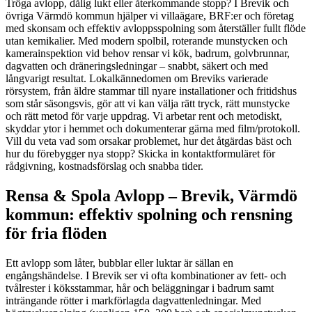
Tröga avlopp, dålig lukt eller återkommande stopp? I Brevik och
övriga Värmdö kommun hjälper vi villaägare, BRF:er och företag
med skonsam och effektiv avloppsspolning som återställer fullt flöde
utan kemikalier. Med modern spolbil, roterande munstycken och
kamerainspektion vid behov rensar vi kök, badrum, golvbrunnar,
dagvatten och dräneringsledningar – snabbt, säkert och med
långvarigt resultat. Lokalkännedomen om Breviks varierade
rörsystem, från äldre stammar till nyare installationer och fritidshus
som står säsongsvis, gör att vi kan välja rätt tryck, rätt munstycke
och rätt metod för varje uppdrag. Vi arbetar rent och metodiskt,
skyddar ytor i hemmet och dokumenterar gärna med film/protokoll.
Vill du veta vad som orsakar problemet, hur det åtgärdas bäst och
hur du förebygger nya stopp? Skicka in kontaktformuläret för
rådgivning, kostnadsförslag och snabba tider.
Rensa & Spola Avlopp – Brevik, Värmdö
kommun: effektiv spolning och rensning
för fria flöden
Ett avlopp som låter, bubblar eller luktar är sällan en
engångshändelse. I Brevik ser vi ofta kombinationer av fett- och
tvålrester i köksstammar, hår och beläggningar i badrum samt
inträngande rötter i markförlagda dagvattenledningar. Med