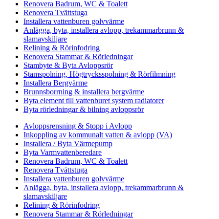
Renovera Badrum, WC & Toalett
Renovera Tvättstuga
Installera vattenburen golvvärme
Anlägga, byta, installera avlopp, trekammarbrunn &
slamavskiljare
Relining & Rörinfodring
Renovera Stammar & Rörledningar
Stambyte & Byta Avloppsrör
Stamspolning, Högtrycksspolning & Rörfilmning
Installera Bergvärme
Brunnsborrning & installera bergvärme
Byta element till vattenburet system radiatorer
Byta rörledningar & bilning avloppsrör
Avloppsrensning & Stopp i Avlopp
Inkoppling av kommunalt vatten & avlopp (VA)
Installera / Byta Värmepump
Byta Varmvattenberedare
Renovera Badrum, WC & Toalett
Renovera Tvättstuga
Installera vattenburen golvvärme
Anlägga, byta, installera avlopp, trekammarbrunn &
slamavskiljare
Relining & Rörinfodring
Renovera Stammar & Rörledningar