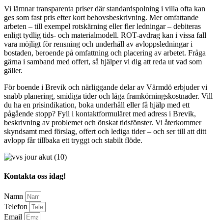
Vi lämnar transparenta priser där standardspolning i villa ofta kan
ges som fast pris efter kort behovsbeskrivning. Mer omfattande
arbeten – till exempel rotskärning eller fler ledningar – debiteras
enligt tydlig tids- och materialmodell. ROT-avdrag kan i vissa fall
vara möjligt för rensning och underhåll av avloppsledningar i
bostaden, beroende på omfattning och placering av arbetet. Fråga
gärna i samband med offert, så hjälper vi dig att reda ut vad som
gäller.
För boende i Brevik och närliggande delar av Värmdö erbjuder vi
snabb planering, smidiga tider och låga framkörningskostnader. Vill
du ha en prisindikation, boka underhåll eller få hjälp med ett
pågående stopp? Fyll i kontaktformuläret med adress i Brevik,
beskrivning av problemet och önskat tidsfönster. Vi återkommer
skyndsamt med förslag, offert och lediga tider – och ser till att ditt
avlopp får tillbaka ett tryggt och stabilt flöde.
Kontakta oss idag!
Namn
Telefon
Email