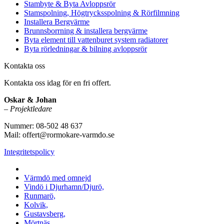
Stambyte & Byta Avloppsrör
Stamspolning, Högtrycksspolning & Rörfilmning
Installera Bergvärme
Brunnsborrning & installera bergvärme
Byta element till vattenburet system radiatorer
Byta rörledningar & bilning avloppsrör
Kontakta oss
Kontakta oss idag för en fri offert.
Oskar & Johan
–
Projektledare
Nummer: 08-502 48 637
Mail: offert@rormokare-varmdo.se
Integritetspolicy
Vi utför arbeten på hela
Värmdö med omnejd
Vindö i Djurhamn/Djurö,
Runmarö,
Kolvik,
Gustavsberg,
Mörtnäs,