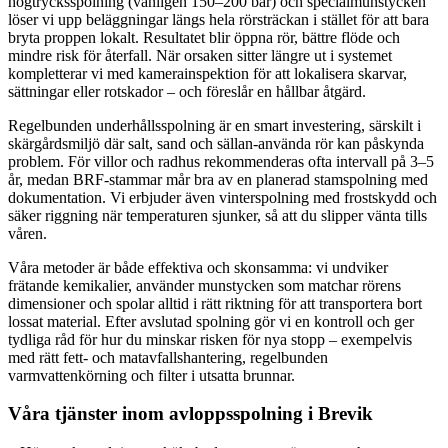
högtrycksspolning (vanligen 150–200 bar) och specialmunstycken
löser vi upp beläggningar längs hela rörsträckan i stället för att bara
bryta proppen lokalt. Resultatet blir öppna rör, bättre flöde och
mindre risk för återfall. När orsaken sitter längre ut i systemet
kompletterar vi med kamerainspektion för att lokalisera skarvar,
sättningar eller rotskador – och föreslår en hållbar åtgärd.
Regelbunden underhållsspolning är en smart investering, särskilt i
skärgårdsmiljö där salt, sand och sällan-använda rör kan påskynda
problem. För villor och radhus rekommenderas ofta intervall på 3–5
år, medan BRF-stammar mår bra av en planerad stamspolning med
dokumentation. Vi erbjuder även vinterspolning med frostskydd och
säker riggning när temperaturen sjunker, så att du slipper vänta tills
våren.
Våra metoder är både effektiva och skonsamma: vi undviker
frätande kemikalier, använder munstycken som matchar rörens
dimensioner och spolar alltid i rätt riktning för att transportera bort
lossat material. Efter avslutad spolning gör vi en kontroll och ger
tydliga råd för hur du minskar risken för nya stopp – exempelvis
med rätt fett- och matavfallshantering, regelbunden
varmvattenkörning och filter i utsatta brunnar.
Våra tjänster inom avloppsspolning i Brevik