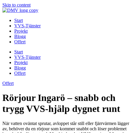
Skip to content
Start
VVS-Tjänster
Projekt
Blogg
Offert
Start
VVS-Tjänster
Projekt
Blogg
Offert
Offert
Rörjour Ingarö – snabb och
trygg VVS-hjälp dygnet runt
När vatten oväntat sprutar, avloppet står still eller fjärrvärmen lägger
av, behöver du en rörjour som kommer snabbt och löser problemet