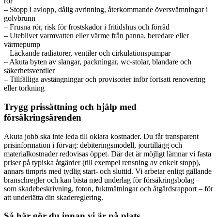
rör
– Stopp i avlopp, dålig avrinning, återkommande översvämningar i
golvbrunn
– Frusna rör, risk för frostskador i fritidshus och förråd
– Uteblivet varmvatten eller värme från panna, beredare eller
värmepump
– Läckande radiatorer, ventiler och cirkulationspumpar
– Akuta byten av slangar, packningar, wc-stolar, blandare och
säkerhetsventiler
– Tillfälliga avstängningar och provisorier inför fortsatt renovering
eller torkning
Trygg prissättning och hjälp med
försäkringsärenden
Akuta jobb ska inte leda till oklara kostnader. Du får transparent
prisinformation i förväg: debiteringsmodell, jourtillägg och
materialkostnader redovisas öppet. Där det är möjligt lämnar vi fasta
priser på typiska åtgärder (till exempel rensning av enkelt stopp),
annars timpris med tydlig start- och sluttid. Vi arbetar enligt gällande
branschregler och kan bistå med underlag för försäkringsbolag –
som skadebeskrivning, foton, fuktmätningar och åtgärdsrapport – för
att underlätta din skadereglering.
Så här gör du innan vi är på plats