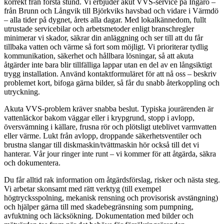
korrekt från första stund. Vi erbjuder akut VVS-service på Ingarö –
från Brunn och Långvik till Björkviks havsbad och vidare i Värmdö
– alla tider på dygnet, årets alla dagar. Med lokalkännedom, fullt
utrustade servicebilar och arbetsmetoder enligt branschregler
minimerar vi skador, säkrar din anläggning och ser till att du får
tillbaka vatten och värme så fort som möjligt. Vi prioriterar tydlig
kommunikation, säkerhet och hållbara lösningar, så att akuta
åtgärder inte bara blir tillfälliga lappar utan en del av en långsiktigt
trygg installation. Använd kontaktformuläret för att nå oss – beskriv
problemet kort, bifoga gärna bilder, så får du snabb återkoppling och
utryckning.
Akuta VVS-problem kräver snabba beslut. Typiska jourärenden är
vattenläckor bakom väggar eller i krypgrund, stopp i avlopp,
översvämning i källare, frusna rör och plötsligt uteblivet varmvatten
eller värme. Lukt från avlopp, droppande säkerhetsventiler och
brustna slangar till diskmaskin/tvättmaskin hör också till det vi
hanterar. Vår jour ringer inte runt – vi kommer för att åtgärda, säkra
och dokumentera.
Du får alltid rak information om åtgärdsförslag, risker och nästa steg.
Vi arbetar skonsamt med rätt verktyg (till exempel
högtrycksspolning, mekanisk rensning och provisorisk avstängning)
och hjälper gärna till med skadebegränsning som pumpning,
avfuktning och läcksökning. Dokumentation med bilder och