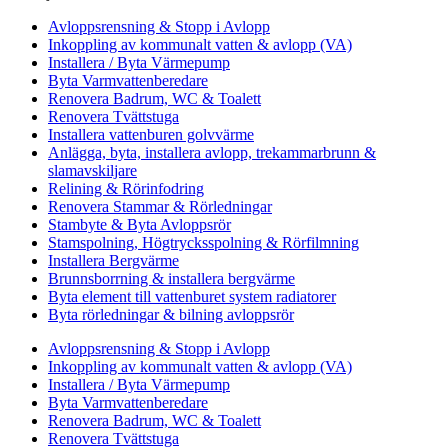
Avloppsrensning & Stopp i Avlopp
Inkoppling av kommunalt vatten & avlopp (VA)
Installera / Byta Värmepump
Byta Varmvattenberedare
Renovera Badrum, WC & Toalett
Renovera Tvättstuga
Installera vattenburen golvvärme
Anlägga, byta, installera avlopp, trekammarbrunn &
slamavskiljare
Relining & Rörinfodring
Renovera Stammar & Rörledningar
Stambyte & Byta Avloppsrör
Stamspolning, Högtrycksspolning & Rörfilmning
Installera Bergvärme
Brunnsborrning & installera bergvärme
Byta element till vattenburet system radiatorer
Byta rörledningar & bilning avloppsrör
Avloppsrensning & Stopp i Avlopp
Inkoppling av kommunalt vatten & avlopp (VA)
Installera / Byta Värmepump
Byta Varmvattenberedare
Renovera Badrum, WC & Toalett
Renovera Tvättstuga