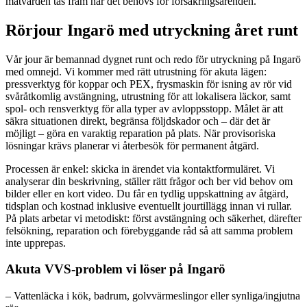
mätvärden tas fram när det behövs för försäkringsärenden.
Rörjour Ingarö med utryckning året runt
Vår jour är bemannad dygnet runt och redo för utryckning på Ingarö
med omnejd. Vi kommer med rätt utrustning för akuta lägen:
pressverktyg för koppar och PEX, frysmaskin för isning av rör vid
svåråtkomlig avstängning, utrustning för att lokalisera läckor, samt
spol- och rensverktyg för alla typer av avloppsstopp. Målet är att
säkra situationen direkt, begränsa följdskador och – där det är
möjligt – göra en varaktig reparation på plats. När provisoriska
lösningar krävs planerar vi återbesök för permanent åtgärd.
Processen är enkel: skicka in ärendet via kontaktformuläret. Vi
analyserar din beskrivning, ställer rätt frågor och ber vid behov om
bilder eller en kort video. Du får en tydlig uppskattning av åtgärd,
tidsplan och kostnad inklusive eventuellt jourtillägg innan vi rullar.
På plats arbetar vi metodiskt: först avstängning och säkerhet, därefter
felsökning, reparation och förebyggande råd så att samma problem
inte upprepas.
Akuta VVS-problem vi löser på Ingarö
– Vattenläcka i kök, badrum, golvvärmeslingor eller synliga/ingjutna