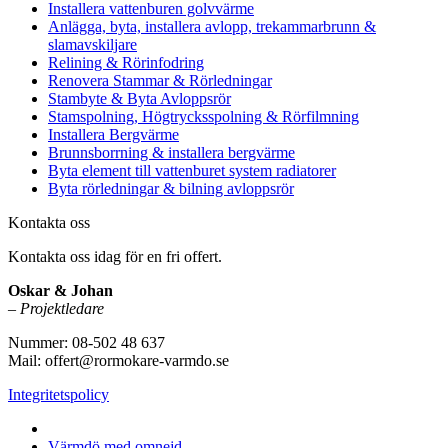
Installera vattenburen golvvärme
Anlägga, byta, installera avlopp, trekammarbrunn &
slamavskiljare
Relining & Rörinfodring
Renovera Stammar & Rörledningar
Stambyte & Byta Avloppsrör
Stamspolning, Högtrycksspolning & Rörfilmning
Installera Bergvärme
Brunnsborrning & installera bergvärme
Byta element till vattenburet system radiatorer
Byta rörledningar & bilning avloppsrör
Kontakta oss
Kontakta oss idag för en fri offert.
Oskar & Johan
–
Projektledare
Nummer: 08-502 48 637
Mail: offert@rormokare-varmdo.se
Integritetspolicy
Vi utför arbeten på hela
Värmdö med omnejd