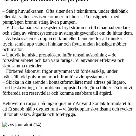
– Stäng huvudkranen. Ofta sitter den i teknikrum, under diskbänk
eller där vattenservisen kommer in i huset. På fastigheter med
pump/egen brunn: stäng även pumpen.
– Vid läcka nära värmesystem: bryt strömmen till elpanna/beredare
och stäng av värmesystemets avstängningsventiler om du hittar dem.
– Avlasta systemet: öppna en kran eller blandare för att minska
tryck, samla upp vatten i hinkar och flytta undan känsliga möbler
och mattor.
– Undvik kemiska propplösare inför rensning/spolning – de
försvårar arbetet och kan vara farliga. Vi använder effektiva och
skonsamma metoder.
– Förbered åtkomst: frigör utrymmet vid fördelarskåp, under
tvättställ, vid golvbrunnar och framför avloppsstammar.
– Skicka in ditt ärende i kontaktformuläret med adress på Ingarö,
kort beskrivning, när problemet uppstod och gärna bilder. Då kan vi
förbereda rätt reservdelar och komma snabbare till åtgärd.
Behöver du rörjour på Ingarö just nu? Använd kontaktformuläret för
att få snabb hjälp dygnet runt – vi återkopplar skyndsamt och rycker
ut för att säkra, åtgärda och förebygga.