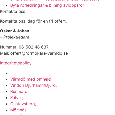
Byta rörledningar & bilning avloppsrör
Kontakta oss
Kontakta oss idag för en fri offert.
Oskar & Johan
–
Projektledare
Nummer: 08-502 48 637
Mail: offert@rormokare-varmdo.se
Integritetspolicy
Vi utför arbeten på hela
Värmdö med omnejd
Vindö i Djurhamn/Djurö,
Runmarö,
Kolvik,
Gustavsberg,
Mörtnäs,