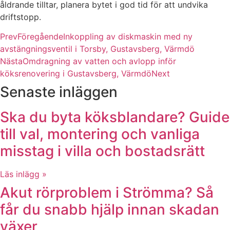
åldrande tilltar, planera bytet i god tid för att undvika
driftstopp.
Prev
Föregående
Inkoppling av diskmaskin med ny
avstängningsventil i Torsby, Gustavsberg, Värmdö
Nästa
Omdragning av vatten och avlopp inför
köksrenovering i Gustavsberg, Värmdö
Next
Senaste inläggen
Ska du byta köksblandare? Guide
till val, montering och vanliga
misstag i villa och bostadsrätt
Läs inlägg »
Akut rörproblem i Strömma? Så
får du snabb hjälp innan skadan
växer