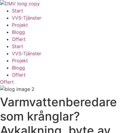
Skip
to
Start
content
VVS-Tjänster
Projekt
Blogg
Offert
Start
VVS-Tjänster
Projekt
Blogg
Offert
Offert
Varmvattenberedare
som krånglar?
Avkalkning, byte av