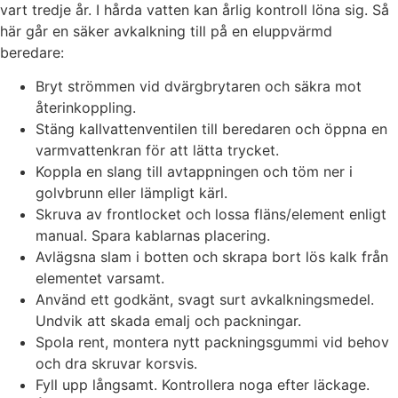
vart tredje år. I hårda vatten kan årlig kontroll löna sig. Så
här går en säker avkalkning till på en eluppvärmd
beredare:
Bryt strömmen vid dvärgbrytaren och säkra mot
återinkoppling.
Stäng kallvattenventilen till beredaren och öppna en
varmvattenkran för att lätta trycket.
Koppla en slang till avtappningen och töm ner i
golvbrunn eller lämpligt kärl.
Skruva av frontlocket och lossa fläns/element enligt
manual. Spara kablarnas placering.
Avlägsna slam i botten och skrapa bort lös kalk från
elementet varsamt.
Använd ett godkänt, svagt surt avkalkningsmedel.
Undvik att skada emalj och packningar.
Spola rent, montera nytt packningsgummi vid behov
och dra skruvar korsvis.
Fyll upp långsamt. Kontrollera noga efter läckage.