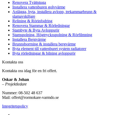
Renovera Tvättstuga
Installera vattenburen golvvärme
Anlägga, byta, installera avlopp, trekammarbrunn &
slamavskiljare
Relining & Rörinfodring
Renovera Stammar & Rörledningar
Stambyte & Byta Avloppsrör
Stamspolning, Högtrycksspolning & Rörfilmning
Installera Bergvärme
Brunnsborrning & installera bergvärme
Byta element till vattenburet system radiatorer
Byta rörledningar & bilning avloppsrör
Kontakta oss
Kontakta oss idag för en fri offert.
Oskar & Johan
–
Projektledare
Nummer: 08-502 48 637
Mail: offert@rormokare-varmdo.se
Integritetspolicy
Vi utför arbeten på hela