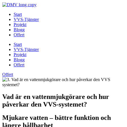
Skip
to
Start
content
VVS-Tjänster
Projekt
Blogg
Offert
Start
VVS-Tjänster
Projekt
Blogg
Offert
Offert
Vad är en vattenmjukgörare och hur
påverkar den VVS-systemet?
Mjukare vatten – bättre funktion och
längre hållbarhet