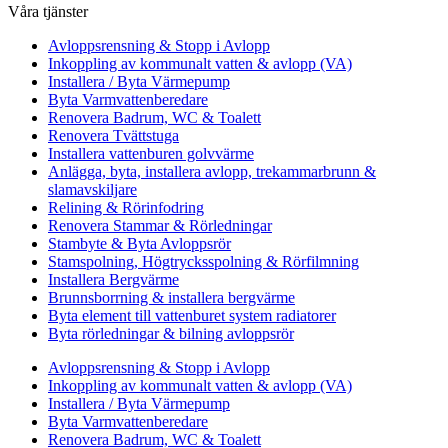
Våra tjänster
Avloppsrensning & Stopp i Avlopp
Inkoppling av kommunalt vatten & avlopp (VA)
Installera / Byta Värmepump
Byta Varmvattenberedare
Renovera Badrum, WC & Toalett
Renovera Tvättstuga
Installera vattenburen golvvärme
Anlägga, byta, installera avlopp, trekammarbrunn &
slamavskiljare
Relining & Rörinfodring
Renovera Stammar & Rörledningar
Stambyte & Byta Avloppsrör
Stamspolning, Högtrycksspolning & Rörfilmning
Installera Bergvärme
Brunnsborrning & installera bergvärme
Byta element till vattenburet system radiatorer
Byta rörledningar & bilning avloppsrör
Avloppsrensning & Stopp i Avlopp
Inkoppling av kommunalt vatten & avlopp (VA)
Installera / Byta Värmepump
Byta Varmvattenberedare
Renovera Badrum, WC & Toalett