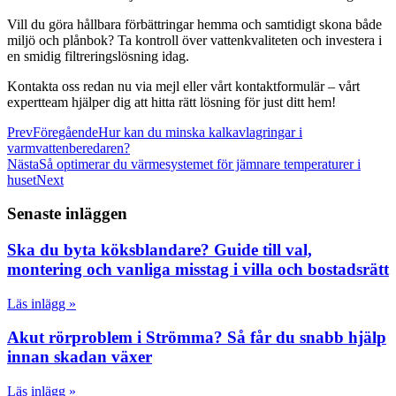
Vill du göra hållbara förbättringar hemma och samtidigt skona både
miljö och plånbok? Ta kontroll över vattenkvaliteten och investera i
en smidig filtreringslösning idag.
Kontakta oss redan nu via mejl eller vårt kontaktformulär – vårt
expertteam hjälper dig att hitta rätt lösning för just ditt hem!
Prev
Föregående
Hur kan du minska kalkavlagringar i
varmvattenberedaren?
Nästa
Så optimerar du värmesystemet för jämnare temperaturer i
huset
Next
Senaste inläggen
Ska du byta köksblandare? Guide till val,
montering och vanliga misstag i villa och bostadsrätt
Läs inlägg »
Akut rörproblem i Strömma? Så får du snabb hjälp
innan skadan växer
Läs inlägg »