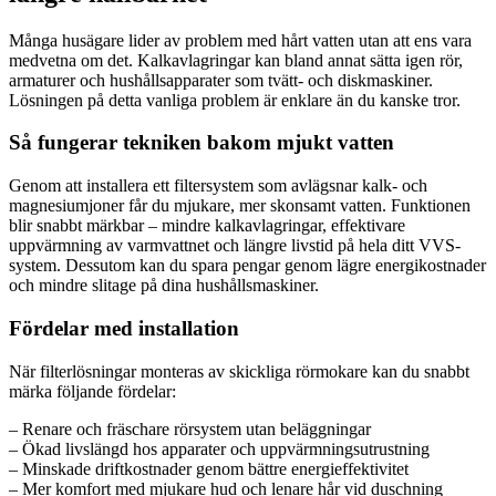
Många husägare lider av problem med hårt vatten utan att ens vara
medvetna om det. Kalkavlagringar kan bland annat sätta igen rör,
armaturer och hushållsapparater som tvätt- och diskmaskiner.
Lösningen på detta vanliga problem är enklare än du kanske tror.
Så fungerar tekniken bakom mjukt vatten
Genom att installera ett filtersystem som avlägsnar kalk- och
magnesiumjoner får du mjukare, mer skonsamt vatten. Funktionen
blir snabbt märkbar – mindre kalkavlagringar, effektivare
uppvärmning av varmvattnet och längre livstid på hela ditt VVS-
system. Dessutom kan du spara pengar genom lägre energikostnader
och mindre slitage på dina hushållsmaskiner.
Fördelar med installation
När filterlösningar monteras av skickliga rörmokare kan du snabbt
märka följande fördelar:
– Renare och fräschare rörsystem utan beläggningar
– Ökad livslängd hos apparater och uppvärmningsutrustning
– Minskade driftkostnader genom bättre energieffektivitet
– Mer komfort med mjukare hud och lenare hår vid duschning