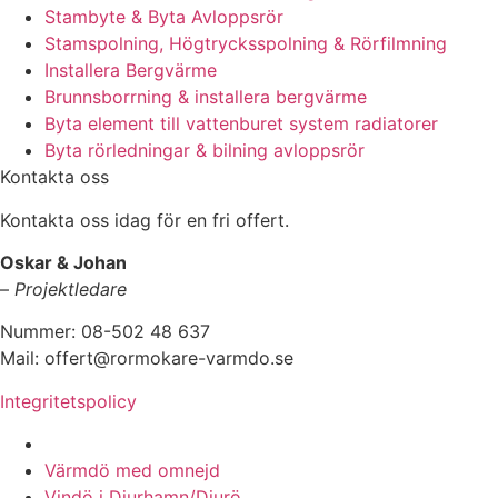
Stambyte & Byta Avloppsrör
Stamspolning, Högtrycksspolning & Rörfilmning
Installera Bergvärme
Brunnsborrning & installera bergvärme
Byta element till vattenburet system radiatorer
Byta rörledningar & bilning avloppsrör
Kontakta oss
Kontakta oss idag för en fri offert.
Oskar & Johan
–
Projektledare
Nummer: 08-502 48 637
Mail: offert@rormokare-varmdo.se
Integritetspolicy
Vi utför arbeten på hela
Värmdö med omnejd
Vindö i Djurhamn/Djurö,