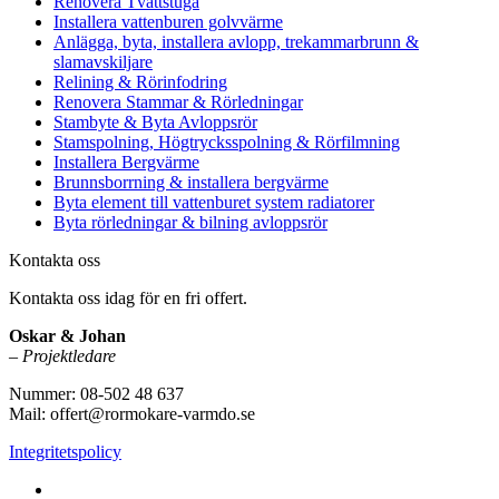
Renovera Tvättstuga
Installera vattenburen golvvärme
Anlägga, byta, installera avlopp, trekammarbrunn &
slamavskiljare
Relining & Rörinfodring
Renovera Stammar & Rörledningar
Stambyte & Byta Avloppsrör
Stamspolning, Högtrycksspolning & Rörfilmning
Installera Bergvärme
Brunnsborrning & installera bergvärme
Byta element till vattenburet system radiatorer
Byta rörledningar & bilning avloppsrör
Kontakta oss
Kontakta oss idag för en fri offert.
Oskar & Johan
–
Projektledare
Nummer: 08-502 48 637
Mail: offert@rormokare-varmdo.se
Integritetspolicy
Vi utför arbeten på hela