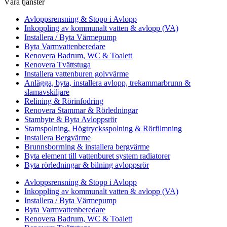
Våra tjänster
Avloppsrensning & Stopp i Avlopp
Inkoppling av kommunalt vatten & avlopp (VA)
Installera / Byta Värmepump
Byta Varmvattenberedare
Renovera Badrum, WC & Toalett
Renovera Tvättstuga
Installera vattenburen golvvärme
Anlägga, byta, installera avlopp, trekammarbrunn &
slamavskiljare
Relining & Rörinfodring
Renovera Stammar & Rörledningar
Stambyte & Byta Avloppsrör
Stamspolning, Högtrycksspolning & Rörfilmning
Installera Bergvärme
Brunnsborrning & installera bergvärme
Byta element till vattenburet system radiatorer
Byta rörledningar & bilning avloppsrör
Avloppsrensning & Stopp i Avlopp
Inkoppling av kommunalt vatten & avlopp (VA)
Installera / Byta Värmepump
Byta Varmvattenberedare
Renovera Badrum, WC & Toalett