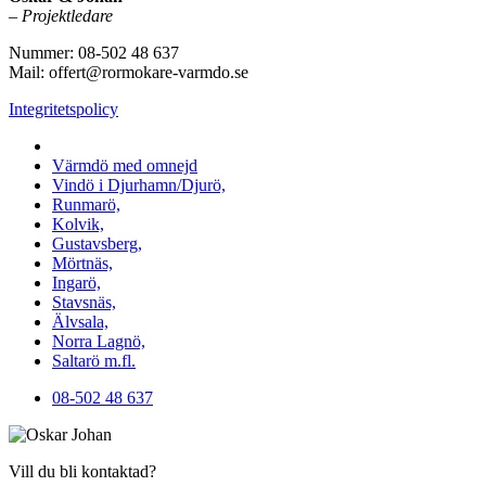
–
Projektledare
Nummer: 08-502 48 637
Mail: offert@rormokare-varmdo.se
Integritetspolicy
Vi utför arbeten på hela
Värmdö med omnejd
Vindö i Djurhamn/Djurö,
Runmarö,
Kolvik,
Gustavsberg,
Mörtnäs,
Ingarö,
Stavsnäs,
Älvsala,
Norra Lagnö,
Saltarö m.fl.
08-502 48 637
Vill du bli kontaktad?