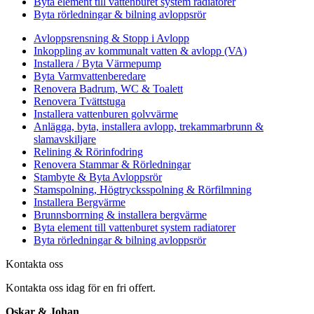
Byta element till vattenburet system radiatorer
Byta rörledningar & bilning avloppsrör
Avloppsrensning & Stopp i Avlopp
Inkoppling av kommunalt vatten & avlopp (VA)
Installera / Byta Värmepump
Byta Varmvattenberedare
Renovera Badrum, WC & Toalett
Renovera Tvättstuga
Installera vattenburen golvvärme
Anlägga, byta, installera avlopp, trekammarbrunn &
slamavskiljare
Relining & Rörinfodring
Renovera Stammar & Rörledningar
Stambyte & Byta Avloppsrör
Stamspolning, Högtrycksspolning & Rörfilmning
Installera Bergvärme
Brunnsborrning & installera bergvärme
Byta element till vattenburet system radiatorer
Byta rörledningar & bilning avloppsrör
Kontakta oss
Kontakta oss idag för en fri offert.
Oskar & Johan