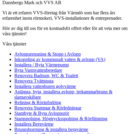
Dannbergs Mark och VVS AB
Vi är ett erfaren VVS-företag från Värmdö som har flera års
erfarenhet inom rörmokeri, VVS-installationer & entreprenader.
Hör av dig till oss för en kostnadsfri offert eller för att veta mer om
våra tjänster!
Våra tjänster
Avloppsrensning & Stopp i Avlopp
Inkoppling av kommunalt vatten & avlopp (VA)
Installera / Byta Värmepump
Byta Varmvattenberedare
Renovera Badrum, WC & Toalett
Renovera Tvättstuga
Installera vattenburen golvvärme
Anlägga, byta, installera avlopp, trekammarbrunn &
slamavskiljare
Relining & Rörinfodring
Renovera Stammar & Rörledningar
Stambyte & Byta Avloppsrör
Stamspolning, Högtrycksspolning & Rörfilmning
Installera Bergvärme
Brunnsborrning & installera bergvärme