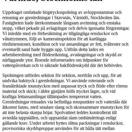
Uppdraget omfattade högtrycksspolning av avloppsstammar och
rensning av grenledningar i Stavsnäs, Värmdö, Stockholms län.
Fastigheten hade återkommande långsam avrinning och enstaka
stopp, vilket pekade på avlagringar och delvis igensatta förgreningar.
Vi inledde med en förbesiktning av tillgängliga rensluckor och
våtutrymmen, följt av kamerainspektion för att kartlägga
rördimensioner, kondition och var ansamlingar av fett, tvålrester och
eventuellt sand hade byggts upp. Utifrån detta lades en
arbetsberedning med flödesriktning, avstängningar och skydd av
närliggande ytor. Boende informerades om tidpunkter för
vattenpåverkan och vi säkrade bakflödesskydd där det behövdes.
Spolningen utfördes sektion för sektion, nerifrån och upp, för att
undvika baktryck i grenledningar. Vi använde roterande och
framåtriktade munstycken med anpassat tryck och flöde efter rörens
material och skick; i äldre gjutjärn hölls trycket lägre, och vid
kraftiga fettansamlingar tillämpades tempererat vatten.
Grenledningar rensades via befintliga renspunkter och vattenlås där
åtkomst fanns, med smalare slang och skonsammare munstycken för
att inte belasta skarpa böjar. Spolvattnet leddes kontrollerat till
avsedda tappställen, och uppsamlat slam omhändertogs enligt
gällande krav. Under arbetet byttes slitna packningar i rensluckor,
provisoriska skyddsproppar användes för att hålla tätt mellan