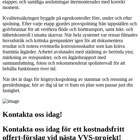
etapper, och samtliga anslutningar återmonterades med korrekt
moment.
Kvalitetssäkringen byggde på egenkontroller före, under och efter
spolning. Efter varje etapp gjordes provspolning från tappställen och
golvbrunnar för att verifiera flöde och borttransport, samt lukt- och
täthetskontroll i utsatta skarvar. När hela systemet var rensat filmades
huvudstråk och kritiska grenpunkter igen för att dokumentera
resultat och notera eventuella korrosionsskador som kan kräva
framtida åtgärder. Arbetet avslutades med städning av berörda ytor,
märkning av renspunkter, och en åtgärdsrapport med
sammanfattning, foton och rekommenderat spolintervall för att
behålla funktionen över tid.
När det är dags för högtrycksspolning av stammar och rensning av
grenledningar, hör av dig så tar vi fram en plan som passar just din
fastighet.
Kontakta oss idag!
Kontakta oss idag för ett kostnadsfritt
offert-förslag vid nästa VVS-projekt!