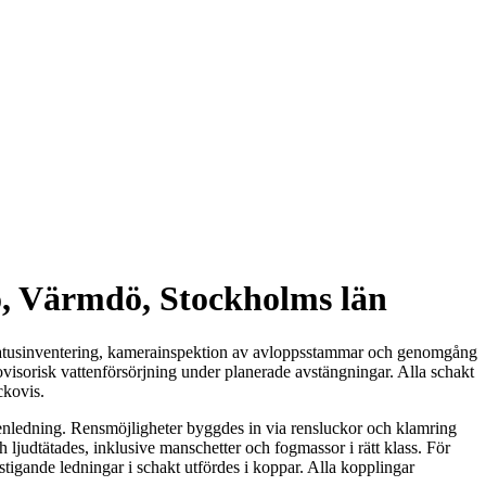
rö, Värmdö, Stockholms län
d statusinventering, kamerainspektion av avloppsstammar och genomgång
rovisorisk vattenförsörjning under planerade avstängningar. Alla schakt
ckovis.
nledning. Rensmöjligheter byggdes in via rensluckor och klamring
 ljudtätades, inklusive manschetter och fogmassor i rätt klass. För
stigande ledningar i schakt utfördes i koppar. Alla kopplingar