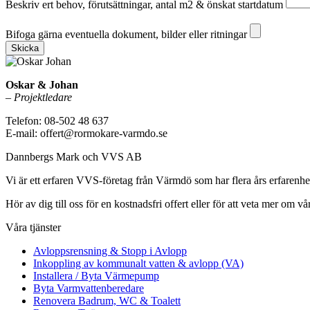
Beskriv ert behov, förutsättningar, antal m2 & önskat startdatum
Bifoga gärna eventuella dokument, bilder eller ritningar
Bifoga gärna eventuella dokument, bilder eller ritningar
Skicka
Oskar & Johan
–
Projektledare
Telefon: 08-502 48 637
E-mail: offert@rormokare-varmdo.se
Dannbergs Mark och VVS AB
Vi är ett erfaren VVS-företag från Värmdö som har flera års erfarenh
Hör av dig till oss för en kostnadsfri offert eller för att veta mer om vår
Våra tjänster
Avloppsrensning & Stopp i Avlopp
Inkoppling av kommunalt vatten & avlopp (VA)
Installera / Byta Värmepump
Byta Varmvattenberedare
Renovera Badrum, WC & Toalett