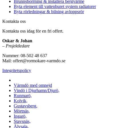
Brunnsborrning & installera bergvärme
Byta element till vattenburet system radiatorer
Byta rörledningar & bilning avloppsrör
Kontakta oss
Kontakta oss idag för en fri offert.
Oskar & Johan
–
Projektledare
Nummer: 08-502 48 637
Mail: offert@rormokare-varmdo.se
Integritetspolicy
Vi utför arbeten på hela
Värmdö med omnejd
Vindö i Djurhamn/Djurö,
Runmarö,
Kolvik,
Gustavsberg,
Mörtnäs,
Ingarö,
Stavsnäs,
Älvsala,