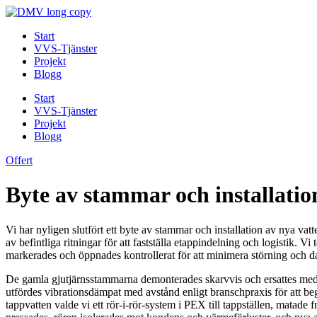
Skip
to
Start
content
VVS-Tjänster
Projekt
Blogg
Start
VVS-Tjänster
Projekt
Blogg
Offert
Byte av stammar och installatio
Vi har nyligen slutfört ett byte av stammar och installation av nya 
av befintliga ritningar för att fastställa etappindelning och logistik.
markerades och öppnades kontrollerat för att minimera störning och
De gamla gjutjärnsstammarna demonterades skarvvis och ersattes med
utfördes vibrationsdämpat med avstånd enligt branschpraxis för att beg
tappvatten valde vi ett rör-i-rör-system i PEX till tappställen, matad