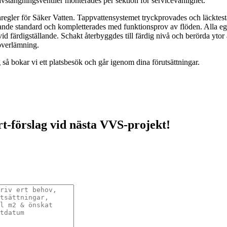
vstängningsventiler monterades per sektion för servicevänlighet.
ler för Säker Vatten. Tappvattensystemet tryckprovades och läcktestade
ande standard och kompletterades med funktionsprov av flöden. Alla egen
id färdigställande. Schakt återbyggdes till färdig nivå och berörda ytor
överlämning.
så bokar vi ett platsbesök och går igenom dina förutsättningar.
ert-förslag vid nästa VVS-projekt!