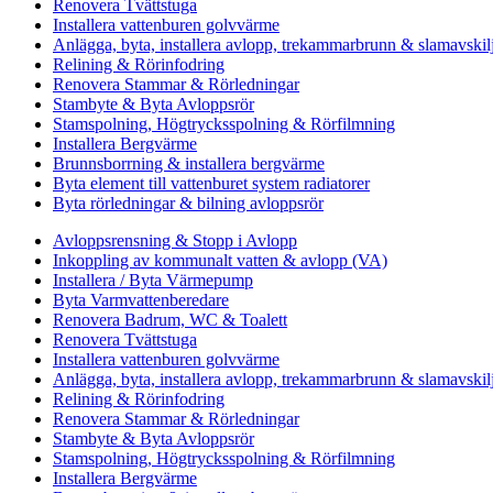
Renovera Tvättstuga
Installera vattenburen golvvärme
Anlägga, byta, installera avlopp, trekammarbrunn & slamavskil
Relining & Rörinfodring
Renovera Stammar & Rörledningar
Stambyte & Byta Avloppsrör
Stamspolning, Högtrycksspolning & Rörfilmning
Installera Bergvärme
Brunnsborrning & installera bergvärme
Byta element till vattenburet system radiatorer
Byta rörledningar & bilning avloppsrör
Avloppsrensning & Stopp i Avlopp
Inkoppling av kommunalt vatten & avlopp (VA)
Installera / Byta Värmepump
Byta Varmvattenberedare
Renovera Badrum, WC & Toalett
Renovera Tvättstuga
Installera vattenburen golvvärme
Anlägga, byta, installera avlopp, trekammarbrunn & slamavskil
Relining & Rörinfodring
Renovera Stammar & Rörledningar
Stambyte & Byta Avloppsrör
Stamspolning, Högtrycksspolning & Rörfilmning
Installera Bergvärme