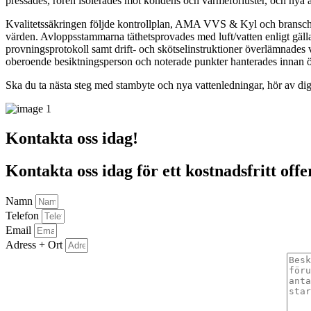
pressades, rören isolerades mot kondens och värmeförluster, och nya a
Kvalitetssäkringen följde kontrollplan, AMA VVS & Kyl och branschreg
värden. Avloppsstammarna täthetsprovades med luft/vatten enligt gäll
provningsprotokoll samt drift- och skötselinstruktioner överlämnades v
oberoende besiktningsperson och noterade punkter hanterades innan 
Ska du ta nästa steg med stambyte och nya vattenledningar, hör av dig 
Kontakta oss idag!
Kontakta oss idag för ett kostnadsfritt off
Namn
Telefon
Email
Adress + Ort