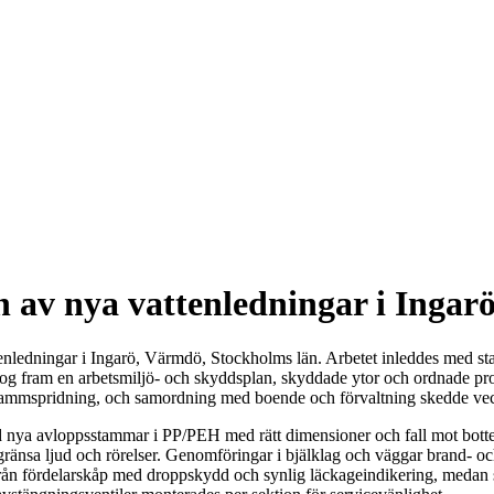
n av nya vattenledningar i Inga
vattenledningar i Ingarö, Värmdö, Stockholms län. Arbetet inleddes me
 Vi tog fram en arbetsmiljö- och skyddsplan, skyddade ytor och ordnade p
 dammspridning, och samordning med boende och förvaltning skedde ve
 nya avloppsstammar i PP/PEH med rätt dimensioner och fall mot botte
ränsa ljud och rörelser. Genomföringar i bjälklag och väggar brand- och
e från fördelarskåp med droppskydd och synlig läckageindikering, medan 